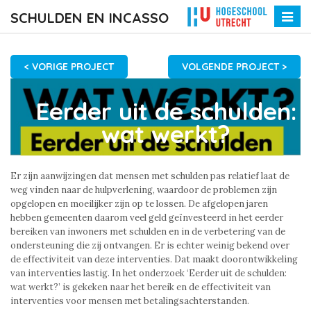
SCHULDEN EN INCASSO
Toggle
naviga
< VORIGE PROJECT
VOLGENDE PROJECT >
Eerder uit de schulden:
wat werkt?
Er zijn aanwijzingen dat mensen met schulden pas relatief laat de
weg vinden naar de hulpverlening, waardoor de problemen zijn
opgelopen en moeilijker zijn op te lossen. De afgelopen jaren
hebben gemeenten daarom veel geld geïnvesteerd in het eerder
bereiken van inwoners met schulden en in de verbetering van de
ondersteuning die zij ontvangen. Er is echter weinig bekend over
de effectiviteit van deze interventies. Dat maakt doorontwikkeling
van interventies lastig. In het onderzoek ‘Eerder uit de schulden:
wat werkt?’ is gekeken naar het bereik en de effectiviteit van
interventies voor mensen met betalingsachterstanden.