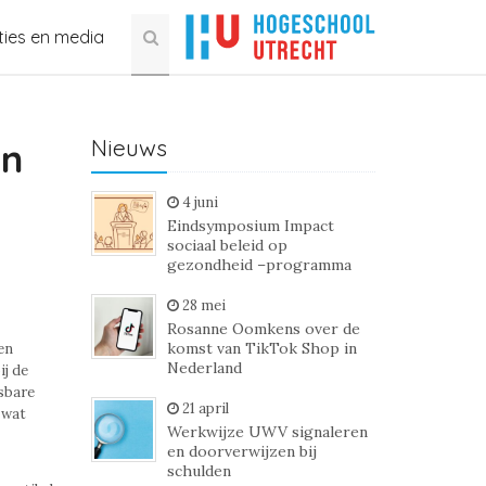
ties en media
Nieuws
en
4 juni
Eindsymposium Impact
sociaal beleid op
gezondheid –programma
28 mei
Rosanne Oomkens over de
komst van TikTok Shop in
en
Nederland
j de
jsbare
21 april
 wat
Werkwijze UWV signaleren
en doorverwijzen bij
schulden