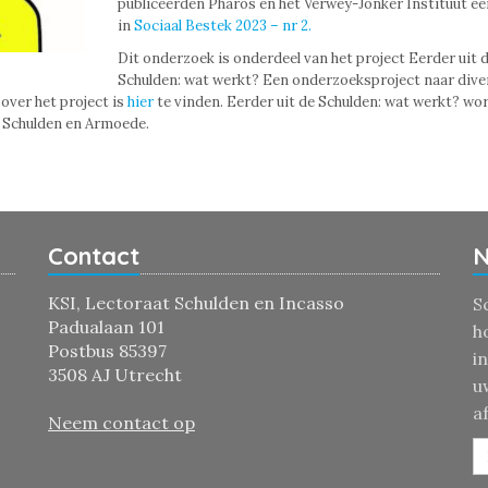
publiceerden Pharos en het Verwey-Jonker Instituut een
in
Sociaal Bestek 2023 – nr 2.
Dit onderzoek is onderdeel van het project Eerder uit 
Schulden: wat werkt? Een onderzoeksproject naar dive
over het project is
hier
te vinden. Eerder uit de Schulden: wat werkt? wo
 Schulden en Armoede.
Contact
N
KSI, Lectoraat Schulden en Incasso
S
Padualaan 101
h
Postbus 85397
i
3508 AJ Utrecht
u
a
Neem contact op