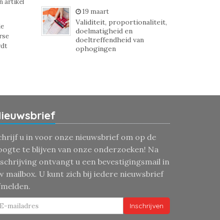
 artikel
19 maart
Validiteit, proportionaliteit,
de
doelmatigheid en
rse
doeltreffendheid van
rdt
ophogingen
ieuwsbrief
chrijf u in voor onze nieuwsbrief om op de
oogte te blijven van onze onderzoeken! Na
nschrijving ontvangt u een bevestigingsmail in
w mailbox. U kunt zich bij iedere nieuwsbrief
fmelden.
Inschrijven