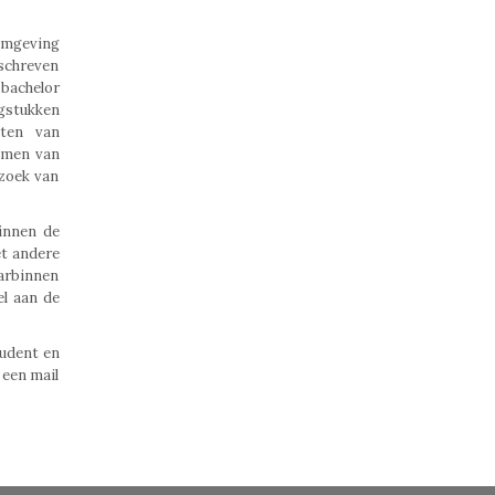
omgeving
schreven
 bachelor
agstukken
cten van
komen van
zoek van
innen de
et andere
arbinnen
el aan de
tudent en
 een mail