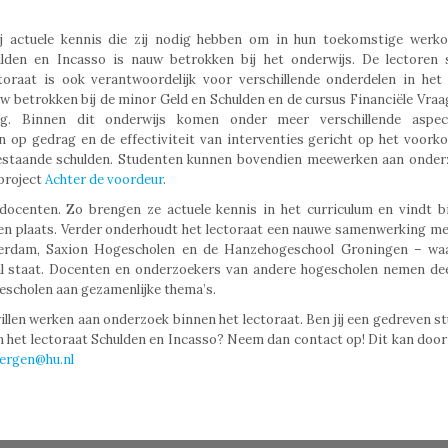
ij actuele kennis die zij nodig hebben om in hun toekomstige werk
lden en Incasso is nauw betrokken bij het onderwijs. De lectoren 
toraat is ook verantwoordelijk voor verschillende onderdelen in het
w betrokken bij de minor Geld en Schulden en de cursus Financiële Vra
ning. Binnen dit onderwijs komen onder meer verschillende aspe
n op gedrag en de effectiviteit van interventies gericht op het voor
 bestaande schulden. Studenten kunnen bovendien meewerken aan onder
sproject
Achter de voordeur
.
docenten. Zo brengen ze actuele kennis in het curriculum en vindt b
ten plaats. Verder onderhoudt het lectoraat een nauwe samenwerking m
erdam, Saxion Hogescholen en de Hanzehogeschool Groningen – wa
aal staat. Docenten en onderzoekers van andere hogescholen nemen de
escholen aan gezamenlijke thema’s.
illen werken aan onderzoek binnen het lectoraat. Ben jij een gedreven s
het lectoraat Schulden en Incasso? Neem dan contact op! Dit kan door
ergen@hu.nl