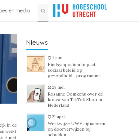
ties en media
Nieuws
4 juni
Eindsymposium Impact
sociaal beleid op
gezondheid –programma
28 mei
Rosanne Oomkens over de
komst van TikTok Shop in
Nederland
21 april
Werkwijze UWV signaleren
ijk in de
en doorverwijzen bij
sen werkt
schulden
rking met