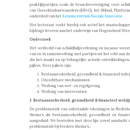
praktijkpartijen zoals de branchevereniging voor schu
van Gerechtsdeurwaarders (KBvG), het Nibud, Platform
onderdeel van het
Kenniscentrum Sociale Innovatie
.
Het lectoraat zoekt hierbij ook actief het maatschappe
bijdrage leveren aan het onderwijs van Hogeschool Utre
Onderzoek
Het werkveld van schuldhulpverlening en incasso worste
van en in samenwerking met partijen uit het veld aan de
die het maakt en op belangrijke actuele ontwikkelinge
pijlers. Deze pijlers zijn:
Bestaanszekerheid, gezondheid & financieel welzi
Onzichtbare mechanismen
Werking van wet- en regelgeving
Werking van interventies
1: Bestaanszekerheid, gezondheid & financieel welzij
De problematiek van onbetaalde rekeningen in Nederl
thema’s als bestaanszekerheid, gezondheid en financ
aangeduid. We besteden met deze lijn zowel aandacht v
problematiek bij bredere thema’s
.
.