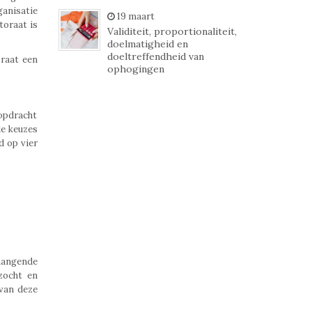
ganisatie
19 maart
toraat is
Validiteit, proportionaliteit,
doelmatigheid en
doeltreffendheid van
oraat een
ophogingen
 opdracht
de keuzes
d op vier
nhangende
zocht en
 van deze