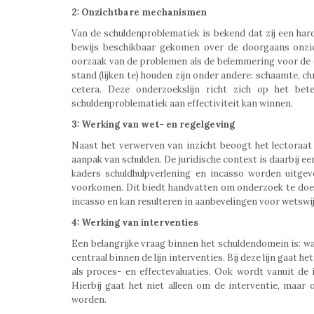
2: Onzichtbare mechanismen
Van de schuldenproblematiek is bekend dat zij een hard
bewijs beschikbaar gekomen over de doorgaans onzic
oorzaak van de problemen als de belemmering voor de 
stand (lijken te) houden zijn onder andere: schaamte, c
cetera. Deze onderzoekslijn richt zich op het b
schuldenproblematiek aan effectiviteit kan winnen.
3: Werking van wet- en regelgeving
Naast het verwerven van inzicht beoogt het lectoraat 
aanpak van schulden. De juridische context is daarbij e
kaders schuldhulpverlening en incasso worden uitgev
voorkomen. Dit biedt handvatten om onderzoek te doen
incasso en kan resulteren in aanbevelingen voor wetswi
4: Werking van interventies
Een belangrijke vraag binnen het schuldendomein is: w
centraal binnen de lijn interventies. Bij deze lijn gaat
als proces- en effectevaluaties. Ook wordt vanuit de 
Hierbij gaat het niet alleen om de interventie, maa
worden.