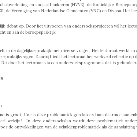
ldhulpverlening en sociaal bankieren (NVVK), de Koninklijke Beroepsor
31, de Vereniging van Nederlandse Gemeenten (VNG) en Divosa. Het lec
lijk debat op. Door het uitvoeren van onderzoeksprojecten wil het lect
cht en aan de beroepspraktijk.
lt in de dagelijkse praktijk met diverse vragen. Het lectoraat werkt in
ze praktijkvragen. Daarbij biedt het lectoraat het werkveld reflectie op 
n. Dit doet het lectoraat via een onderzoeksprogramma dat is gefundeer
jn
n
and is groot. Hoe is deze problematiek gerelateerd aan daarmee same
ieel welzijn? In deze onderzoekslijn wordt deze problematiek onder
oor de ontwikkelingen van de schuldenproblematiek als de aansluiting