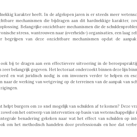
nekkig karakter heeft. In de afgelopen jaren is er steeds meer wetensc
htbare mechanismen die bijdragen aan dit hardnekkige karakter, zow
oplossing. Belangrijke onzichtbare mechanismen die de schuldenproble
hronische stress, wantrouwen naar (overheids-) organisaties, een laag zel
eter begrijpen van deze onzichtbare mechanismen opdat de aanpa
ook bij te dragen aan een effectievere uitvoering in de beroepsprakti
en zeer belangrijk gegeven. Het lectoraat onderzoekt binnen deze lijn bin
oerd en wat juridisch nodig is om inwoners verder te helpen en esca
 naar de werking van wetgeving op de terreinen van de aanpak van sc
jzigingen.
at helpt burgers om zo snel mogelijk van schulden af te komen? Deze vr
 het zowel om het ontwerp van interventies op basis van wetenschappelijke 
integrale benadering gekeken naar wat het effect van schulden op int
r ook om het methodisch handelen door professionals en hoe dat verb