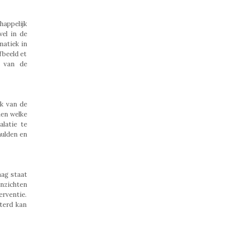
happelijk
el in de
matiek in
fbeeld et
k van de
jk van de
nen welke
latie te
hulden en
aag staat
inzichten
erventie.
eterd kan