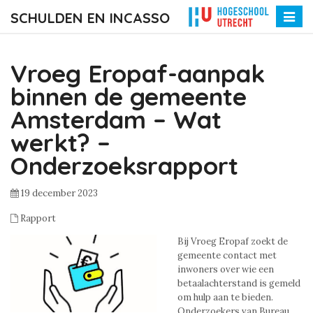
SCHULDEN EN INCASSO
Toggle
naviga
Vroeg Eropaf-aanpak
binnen de gemeente
Amsterdam – Wat
werkt? –
Onderzoeksrapport
19 december 2023
Rapport
Bij Vroeg Eropaf zoekt de
gemeente contact met
inwoners over wie een
betaalachterstand is gemeld
om hulp aan te bieden.
Onderzoekers van Bureau