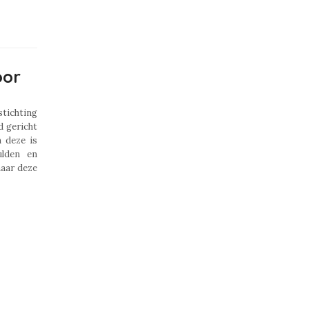
oor
stichting
 gericht
 deze is
ulden en
aar deze