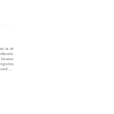
at in de
ducatie.
n Incasso
vergroten
zowel …..