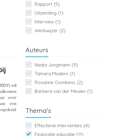
Rapport
(5)
Uitzending
(1)
Interview
(1)
Werkwijzer
(2)
Auteurs
Nadja Jungmann
(9)
ij
Tamara Madern
(1)
Rosanne Oomkens
(2)
SZW) wil
Barbera van der Meulen
(1)
ondkomen
aar over
aan een
Thema's
oepelend
Effectieve interventies
(4)
Financiële educatie
(11)