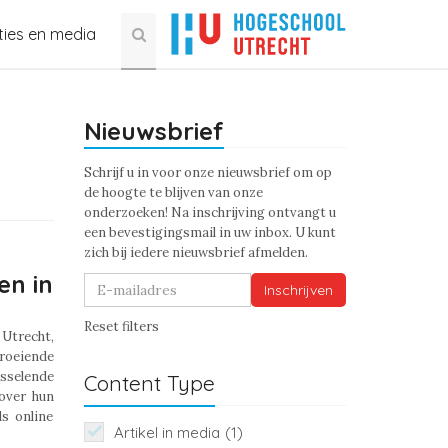
ties en media
Nieuwsbrief
Schrijf u in voor onze nieuwsbrief om op
de hoogte te blijven van onze
onderzoeken! Na inschrijving ontvangt u
een bevestigingsmail in uw inbox. U kunt
zich bij iedere nieuwsbrief afmelden.
en in
Inschrijven
Reset filters
Utrecht,
oeiende
sselende
Content Type
over hun
ls online
Artikel in media
(1)