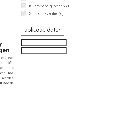
Kwetsbare groepen
(1)
Schuldpreventie
(6)
Publicatie datum
r
gen
echt een
nanciële
 en het
over hoe
r worden
it hoe de