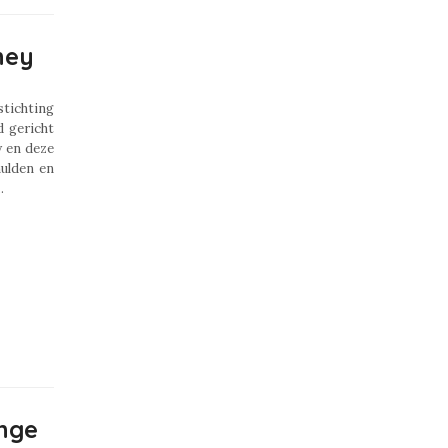
ney
stichting
 gericht
 en deze
hulden en
.
nge