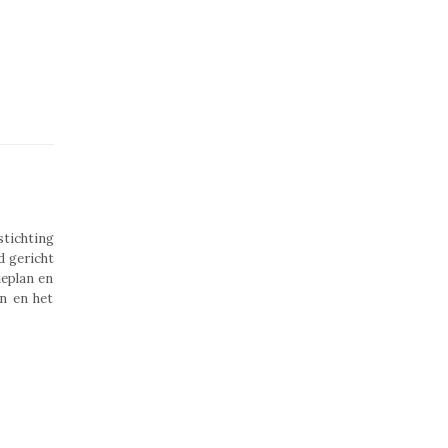
tichting
 gericht
ieplan en
n en het