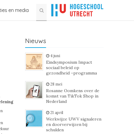
ties en media
Nieuws
4 juni
Eindsymposium Impact
sociaal beleid op
gezondheid –programma
28 mei
Rosanne Oomkens over de
n
komst van TikTok Shop in
Nederland
rlening
en
21 april
Werkwijze UWV signaleren
en
en doorverwijzen bij
ekuur
schulden