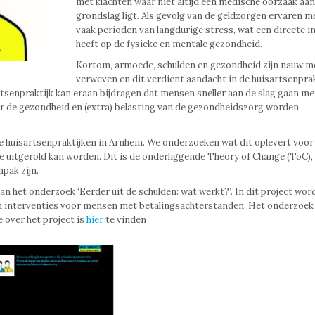
met klachten waar niet altijd een medische oorzaak aan
grondslag ligt. Als gevolg van de geldzorgen ervaren 
vaak perioden van langdurige stress, wat een directe i
heeft op de fysieke en mentale gezondheid.
Kortom, armoede, schulden en gezondheid zijn nauw me
verweven en dit verdient aandacht in de huisartsenprak
tsenpraktijk kan eraan bijdragen dat mensen sneller aan de slag gaan me
or de gezondheid en (extra) belasting van de gezondheidszorg worden
 huisartsenpraktijken in Arnhem. We onderzoeken wat dit oplevert voor 
e uitgerold kan worden. Dit is de onderliggende Theory of Change (ToC),
pak zijn.
n het onderzoek ‘Eerder uit de schulden: wat werkt?’. In dit project wor
van interventies voor mensen met betalingsachterstanden. Het onderzoe
 over het project is
hier
te vinden