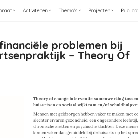
oraat
Activiteiten
Thema’s
Projecten
Publica
inanciële problemen bij
artsenpraktijk – Theory Of
Theory of change interventie samenwerking tusse
huisartsen en sociaal wijkteam en/of schuldhulpve
Mensen met geldzorgen hebben vaker te maken met e
slechter ervaren gezondheid, een ongezondere leefstijl,
chronische ziekten en psychische klachten. Deze mens
komen vaker dan gemiddeld bij de huisarts op het spre