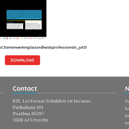
oCSamenwerkingGezondheidsprofessionals_juli21
DOWNLOAD
Contact
N
KSI, Lectoraat Schulden en Incasso
S
Padualaan 101
h
Postbus 85397
i
3508 AJ Utrecht
u