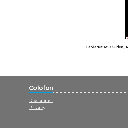
EerderUitDeSchulden_T
Colofon
Disclaimer
Privacy