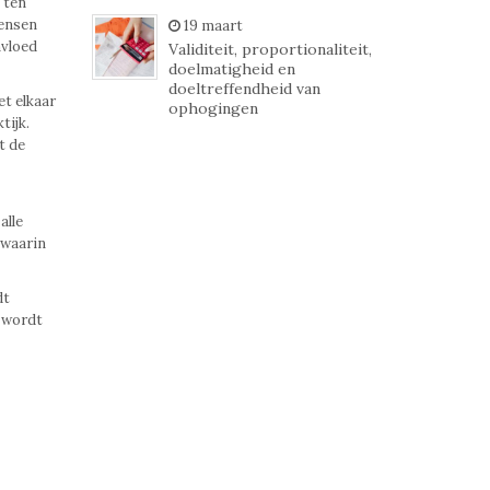
 ten
mensen
19 maart
nvloed
Validiteit, proportionaliteit,
doelmatigheid en
doeltreffendheid van
t elkaar
ophogingen
tijk.
t de
alle
 waarin
dt
k wordt