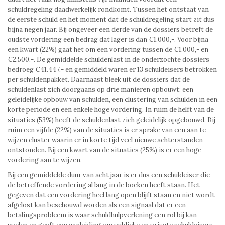
schuldregeling daadwerkelijk rondkomt. Tussen het ontstaat van
de eerste schuld en het moment dat de schuldregeling start zit dus
bijna negen jaar. Bij ongeveer een derde van de dossiers betreft de
oudste vordering een bedrag dat lager is dan €1.000,-. Voor bijna
een kwart (22%) gaat het om een vordering tussen de €1.000,- en
€2.500,-. De gemiddelde schuldenlast in de onderzochte dossiers
bedroeg €41.447,- en gemiddeld waren er 13 schuldeisers betrokken
per schuldenpakket. Daarnaast bleek uit de dossiers dat de
schuldenlast zich doorgaans op drie manieren opbouwt: een
geleidelijke opbouw van schulden, een clustering van schulden in een
korte periode en een enkele hoge vordering. In ruim de helft van de
situaties (53%) heeft de schuldenlast zich geleidelijk opgebouwd. Bij
ruim een vijfde (22%) van de situaties is er sprake van een aan te
wijzen cluster waarin er in korte tijd veel nieuwe achterstanden
ontstonden. Bij een kwart van de situaties (25%) is er een hoge
vordering aan te wijzen.
Bij een gemiddelde duur van acht jaar is er dus een schuldeiser die
de betreffende vordering al lang in de boeken heeft staan. Het
gegeven dat een vordering heel lang open blijft staan en niet wordt
afgelost kan beschouwd worden als een signaal dat er een
betalingsprobleem is waar schuldhulpverlening een rol bij kan