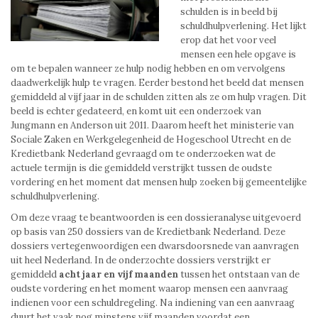
schulden is in beeld bij
schuldhulpverlening. Het lijkt
erop dat het voor veel
mensen een hele opgave is
om te bepalen wanneer ze hulp nodig hebben en om vervolgens
daadwerkelijk hulp te vragen. Eerder bestond het beeld dat mensen
gemiddeld al vijf jaar in de schulden zitten als ze om hulp vragen. Dit
beeld is echter gedateerd, en komt uit een onderzoek van
Jungmann en Anderson uit 2011. Daarom heeft het ministerie van
Sociale Zaken en Werkgelegenheid de Hogeschool Utrecht en de
Kredietbank Nederland gevraagd om te onderzoeken wat de
actuele termijn is die gemiddeld verstrijkt tussen de oudste
vordering en het moment dat mensen hulp zoeken bij gemeentelijke
schuldhulpverlening.
Om deze vraag te beantwoorden is een dossieranalyse uitgevoerd
op basis van 250 dossiers van de Kredietbank Nederland. Deze
dossiers vertegenwoordigen een dwarsdoorsnede van aanvragen
uit heel Nederland. In de onderzochte dossiers verstrijkt er
gemiddeld
acht jaar en vijf maanden
tussen het ontstaan van de
oudste vordering en het moment waarop mensen een aanvraag
indienen voor een schuldregeling. Na indiening van een aanvraag
duurt het vaak nog minstens vijf maanden voordat een