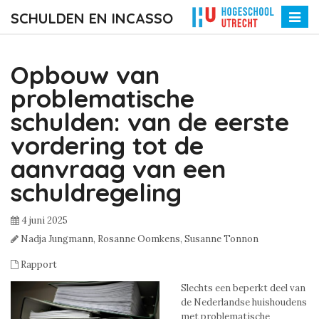
SCHULDEN EN INCASSO
Toggle
naviga
Opbouw van
problematische
schulden: van de eerste
vordering tot de
aanvraag van een
schuldregeling
4 juni 2025
Nadja Jungmann,
Rosanne Oomkens,
Susanne Tonnon
Rapport
Slechts een beperkt deel van
de Nederlandse huishoudens
met problematische