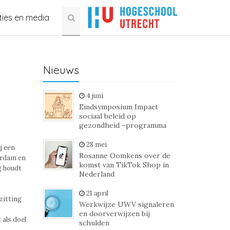
ties en media
Nieuws
4 juni
Eindsymposium Impact
sociaal beleid op
gezondheid –programma
28 mei
j een
Rosanne Oomkens over de
erdam en
komst van TikTok Shop in
g houdt
Nederland
21 april
zitting
Werkwijze UWV signaleren
en doorverwijzen bij
als doel
schulden