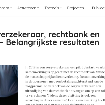
oraat
Activiteiten
Thema’s
Projecten
Publica
erzekeraar, rechtbank en
– Belangrijkste resultaten
In 2019 is een zorgverzekeraar een pilot gestart waarbi
samenwerking is opgezet met de rechtbank van Amst
de maatschappelijke dienstverlening. De samenwerkin
in dat personen met een betalingsachterstand van de
zorgpremie, op verzoek van de zorgverzekeraar, een
uitnodiging van de rechtbank ontvangen om op een rol
te verschijnen. Tijdens deze rolzitting is ook een
schuldhulpverlener aanwezig. Deze samenwerking heeft 
om haalbare en duurzame betaalafspraken voor