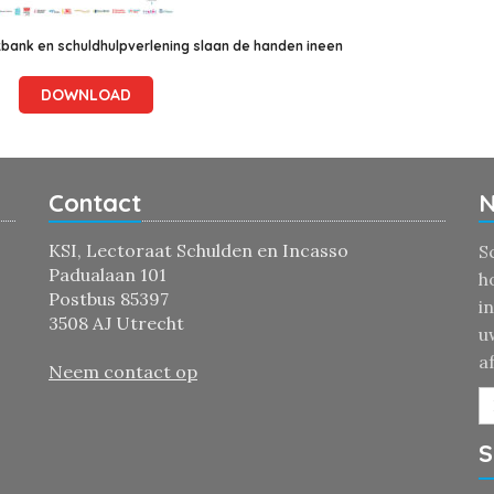
tbank en schuldhulpverlening slaan de handen ineen
DOWNLOAD
Contact
N
KSI, Lectoraat Schulden en Incasso
S
Padualaan 101
h
Postbus 85397
i
3508 AJ Utrecht
u
a
Neem contact op
S