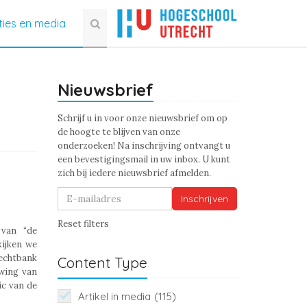
ties en media
Nieuwsbrief
Schrijf u in voor onze nieuwsbrief om op
de hoogte te blijven van onze
onderzoeken! Na inschrijving ontvangt u
een bevestigingsmail in uw inbox. U kunt
zich bij iedere nieuwsbrief afmelden.
Inschrijven
Reset filters
 van “de
kijken we
echtbank
Content Type
wing van
ic van de
Artikel in media
(115)