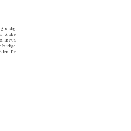
 grondig
en André
n. In hun
 huidige
elden. De