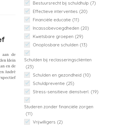
Bestuursrecht bij schuldhulp
(7)
Effectieve interventies
(20)
Financiële educatie
(11)
Incassobevoegdheden
(20)
Kwetsbare groepen
(29)
ef
Onoplosbare schulden
(13)
f aan de
Schulden bij reclasseringscliënten
den klein
an en de
(23)
en André
Schulden en gezondheid
(10)
spectief
Schuldpreventie
(25)
Stress-sensitieve dienstverl.
(19)
Studeren zonder financiële zorgen
(11)
Vrijwilligers
(2)