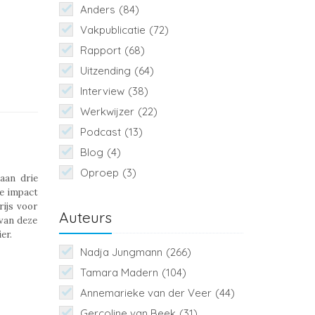
Anders
(84)
Vakpublicatie
(72)
Rapport
(68)
Uitzending
(64)
Interview
(38)
Werkwijzer
(22)
Podcast
(13)
Blog
(4)
Oproep
(3)
aan drie
ke impact
ijs voor
Auteurs
 van deze
er.
Nadja Jungmann
(266)
Tamara Madern
(104)
Annemarieke van der Veer
(44)
Gercoline van Beek
(31)