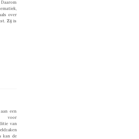
. Daarom
lematiek,
nals over
t. Zij is
 aan een
t voor
itie van
geldzaken
s kan de