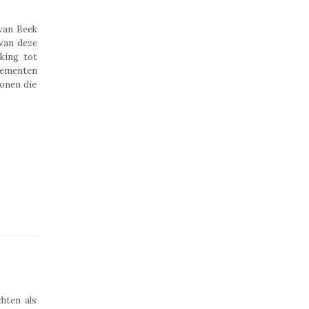
 van Beek
 van deze
king tot
elementen
sonen die
hten als