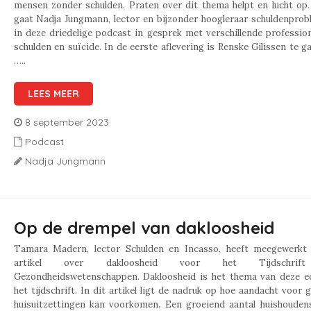
mensen zonder schulden. Praten over dit thema helpt en lucht op
gaat Nadja Jungmann, lector en bijzonder hoogleraar schuldenprob
in deze driedelige podcast in gesprek met verschillende professio
schulden en suïcide. In de eerste aflevering is Renske Gilissen te gas
…..
LEES MEER
8 september 2023
Podcast
Nadja Jungmann
Op de drempel van dakloosheid
Tamara Madern, lector Schulden en Incasso, heeft meegewerkt
artikel over dakloosheid voor het Tijdschrif
Gezondheidswetenschappen. Dakloosheid is het thema van deze ed
het tijdschrift. In dit artikel ligt de nadruk op hoe aandacht voor 
huisuitzettingen kan voorkomen. Een groeiend aantal huishouden