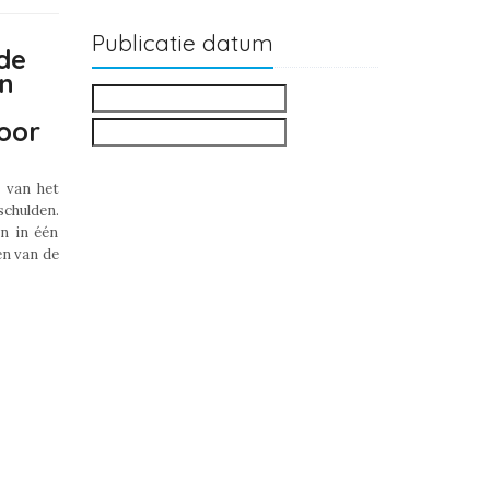
Publicatie datum
de
en
oor
n van het
schulden.
n in één
en van de