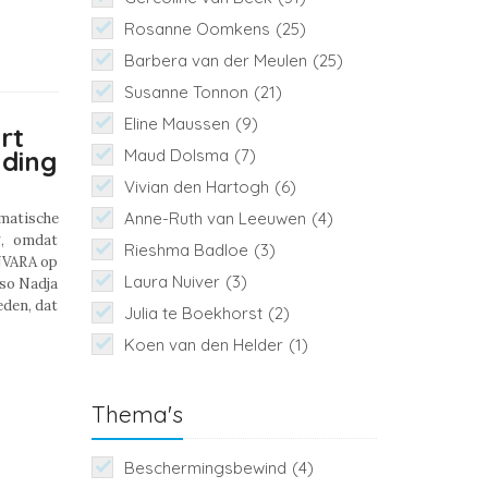
Rosanne Oomkens
(25)
Barbera van der Meulen
(25)
Susanne Tonnon
(21)
Eline Maussen
(9)
rt
nding
Maud Dolsma
(7)
Vivian den Hartogh
(6)
Anne-Ruth van Leeuwen
(4)
matische
g, omdat
Rieshma Badloe
(3)
NVARA op
Laura Nuiver
(3)
sso Nadja
eden, dat
Julia te Boekhorst
(2)
Koen van den Helder
(1)
Thema's
Beschermingsbewind
(4)