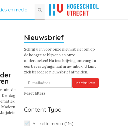
ties en media
Nieuwsbrief
Schrijf u in voor onze nieuwsbrief om op
de hoogte te blijven van onze
onderzoeken! Na inschrijving ontvangt u
een bevestigingsmail in uw inbox. U kunt
zich bij iedere nieuwsbrief afmelden.
rder
ren
Inschrijven
r uit de
Reset filters
. De dag
ematiek.
ra Madern
Content Type
Marjolein
Artikel in media
(115)