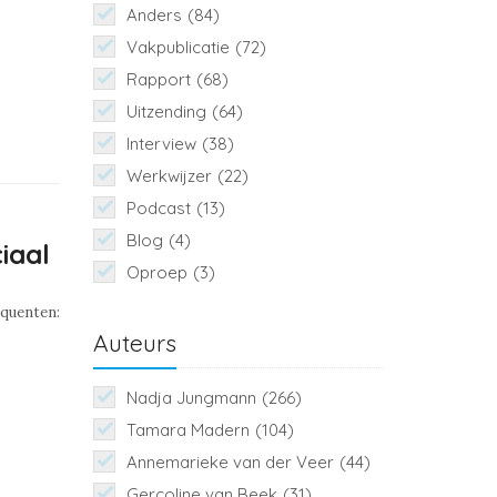
Anders
(84)
Vakpublicatie
(72)
Rapport
(68)
Uitzending
(64)
Interview
(38)
Werkwijzer
(22)
Podcast
(13)
Blog
(4)
iaal
Oproep
(3)
nquenten:
Auteurs
Nadja Jungmann
(266)
Tamara Madern
(104)
Annemarieke van der Veer
(44)
Gercoline van Beek
(31)