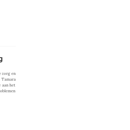
g
e zorg en
d Tamara
e aan het
roblemen