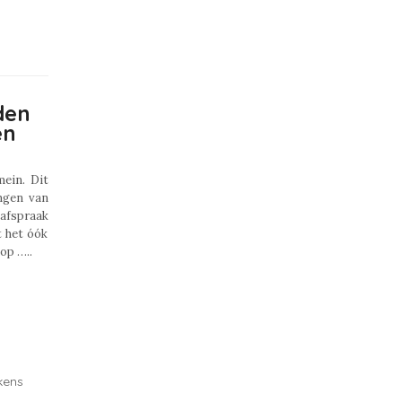
den
en
mein. Dit
ingen van
 afspraak
t het óók
op …..
kens