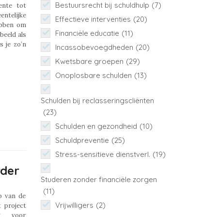
Bestuursrecht bij schuldhulp
(7)
ente tot
telijke
Effectieve interventies
(20)
ebben om
Financiële educatie
(11)
beeld als
s je zo’n
Incassobevoegdheden
(20)
Kwetsbare groepen
(29)
Onoplosbare schulden
(13)
Schulden bij reclasseringscliënten
(23)
Schulden en gezondheid
(10)
Schuldpreventie
(25)
Stress-sensitieve dienstverl.
(19)
rder
Studeren zonder financiële zorgen
(11)
b van de
Vrijwilligers
(2)
 project
ag voor