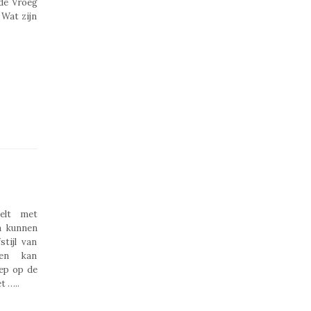
de Vroeg
Wat zijn
telt met
n kunnen
tijl van
men kan
ep op de
t …..