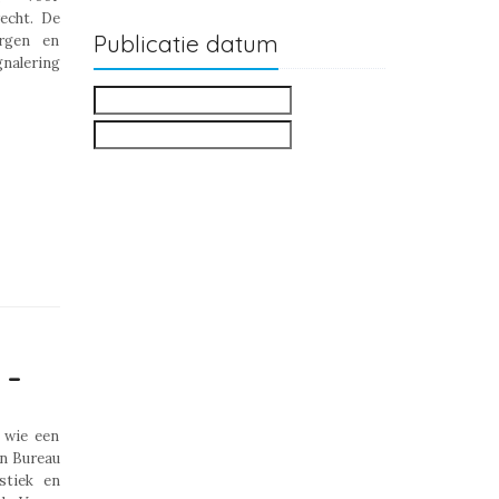
echt. De
Publicatie datum
orgen en
gnalering
 –
 wie een
an Bureau
stiek en