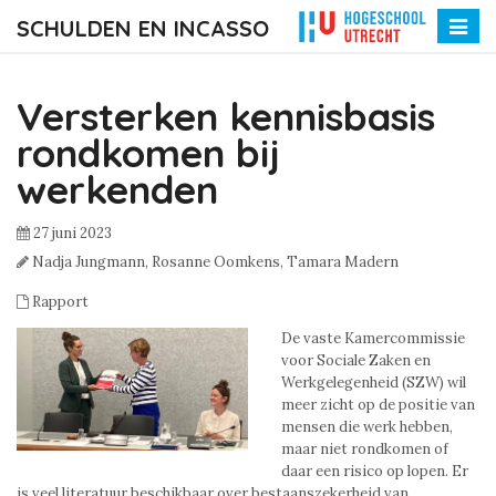
SCHULDEN EN INCASSO
Toggle
naviga
Versterken kennisbasis
rondkomen bij
werkenden
27 juni 2023
Nadja Jungmann,
Rosanne Oomkens,
Tamara Madern
Rapport
De vaste Kamercommissie
voor Sociale Zaken en
Werkgelegenheid (SZW) wil
meer zicht op de positie van
mensen die werk hebben,
maar niet rondkomen of
daar een risico op lopen. Er
is veel literatuur beschikbaar over bestaanszekerheid van