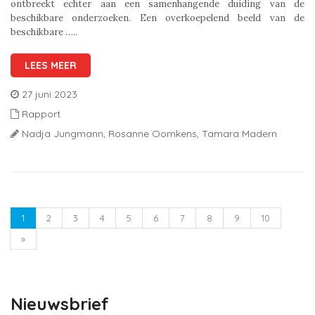
ontbreekt echter aan een samenhangende duiding van de
beschikbare onderzoeken. Een overkoepelend beeld van de
beschikbare …..
LEES MEER
27 juni 2023
Rapport
Nadja Jungmann,
Rosanne Oomkens,
Tamara Madern
1
2
3
4
5
6
7
8
9
10
»
Nieuwsbrief