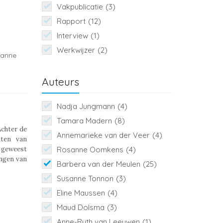
Vakpublicatie
(3)
Rapport
(12)
Interview
(1)
Werkwijzer
(2)
anne
Auteurs
Nadja Jungmann
(4)
Tamara Madern
(8)
chter de
Annemarieke van der Veer
(4)
nten van
n geweest
Rosanne Oomkens
(4)
ingen van
Barbera van der Meulen
(25)
Susanne Tonnon
(3)
Eline Maussen
(4)
Maud Dolsma
(3)
Anne-Ruth van Leeuwen
(1)