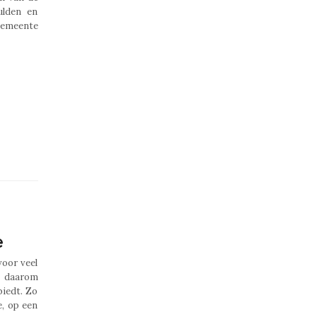
ulden en
gemeente
e
voor veel
n daarom
biedt. Zo
, op een