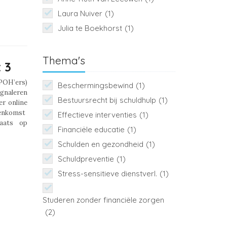
Laura Nuiver
(1)
Julia te Boekhorst
(1)
Thema's
 3
 POH’ers)
Beschermingsbewind
(1)
ignaleren
Bestuursrecht bij schuldhulp
(1)
er online
jeenkomst
Effectieve interventies
(1)
laats op
Financiële educatie
(1)
Schulden en gezondheid
(1)
Schuldpreventie
(1)
Stress-sensitieve dienstverl.
(1)
Studeren zonder financiële zorgen
(2)