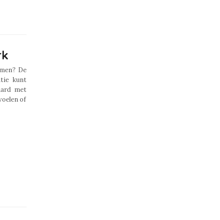
rk
men? De
tie kunt
aard met
voelen of