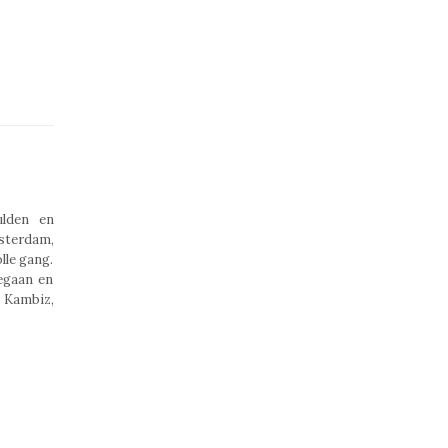
ulden en
terdam,
lle gang.
gegaan en
 Kambiz,