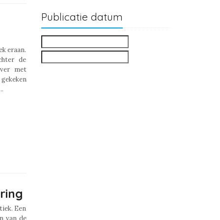
Publicatie datum
ek eraan.
chter de
over met
 gekeken
..
ring
ek. Een
en van de