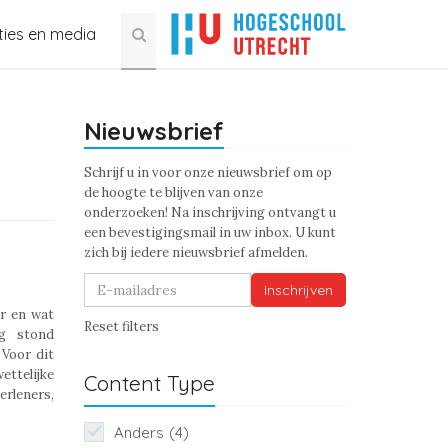
ties en media
Nieuwsbrief
Schrijf u in voor onze nieuwsbrief om op
de hoogte te blijven van onze
onderzoeken! Na inschrijving ontvangt u
een bevestigingsmail in uw inbox. U kunt
zich bij iedere nieuwsbrief afmelden.
Inschrijven
ar en wat
Reset filters
ag stond
 Voor dit
ettelijke
Content Type
rleners,
Anders
(4)