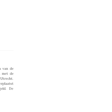
n van de
n met de
 Utrecht.
erplaatst
geld. De