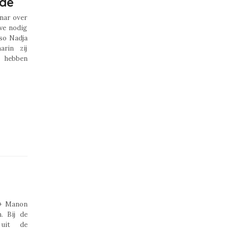
ede
nar over
we nodig
so Nadja
rin zij
t hebben
 + Manon
. Bij de
 uit de