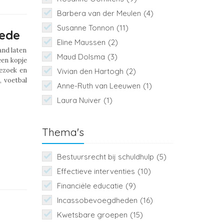
Barbera van der Meulen
(4)
Susanne Tonnon
(11)
ede
Eline Maussen
(2)
and laten
Maud Dolsma
(3)
een kopje
bezoek en
Vivian den Hartogh
(2)
, voetbal
Anne-Ruth van Leeuwen
(1)
Laura Nuiver
(1)
Thema's
Bestuursrecht bij schuldhulp
(5)
Effectieve interventies
(10)
Financiële educatie
(9)
Incassobevoegdheden
(16)
Kwetsbare groepen
(15)