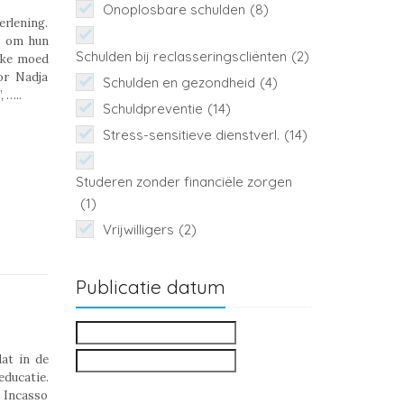
Onoplosbare schulden
(8)
erlening.
s om hun
Schulden bij reclasseringscliënten
(2)
ijke moed
or Nadja
Schulden en gezondheid
(4)
 …..
Schuldpreventie
(14)
Stress-sensitieve dienstverl.
(14)
Studeren zonder financiële zorgen
(1)
Vrijwilligers
(2)
Publicatie datum
at in de
ducatie.
n Incasso