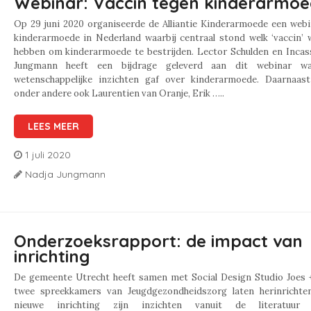
Webinar: Vaccin tegen kinderarmo
Op 29 juni 2020 organiseerde de Alliantie Kinderarmoede een webi
kinderarmoede in Nederland waarbij centraal stond welk ‘vaccin’ 
hebben om kinderarmoede te bestrijden. Lector Schulden en Incas
Jungmann heeft een bijdrage geleverd aan dit webinar waa
wetenschappelijke inzichten gaf over kinderarmoede. Daarnaas
onder andere ook Laurentien van Oranje, Erik …..
LEES MEER
1 juli 2020
Nadja Jungmann
Onderzoeksrapport: de impact van
inrichting
De gemeente Utrecht heeft samen met Social Design Studio Joes
twee spreekkamers van Jeugdgezondheidszorg laten herinrichten
nieuwe inrichting zijn inzichten vanuit de literatuur