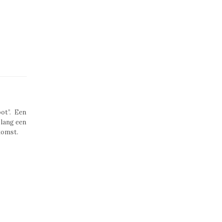
ot”. Een
 lang een
komst.