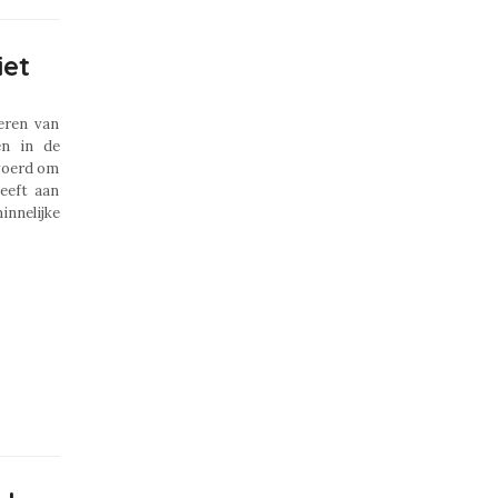
iet
eren van
en in de
voerd om
eeft aan
innelijke