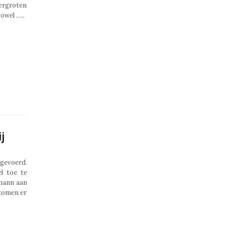
vergroten
zowel …..
j
rgevoerd.
l toe te
gmann aan
nkomen er