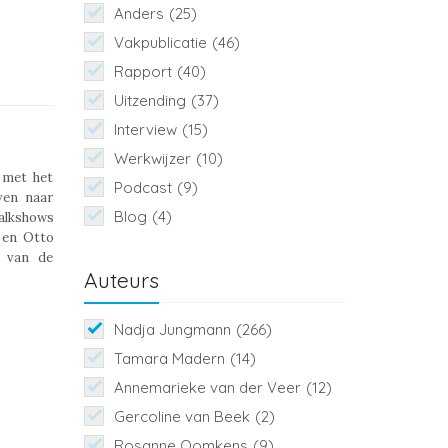
Anders
(25)
Vakpublicatie
(46)
Rapport
(40)
Uitzending
(37)
Interview
(15)
Werkwijzer
(10)
 met het
Podcast
(9)
ven naar
Blog
(4)
alkshows
 en Otto
n van de
Auteurs
Nadja Jungmann
(266)
Tamara Madern
(14)
Annemarieke van der Veer
(12)
Gercoline van Beek
(2)
Rosanne Oomkens
(9)