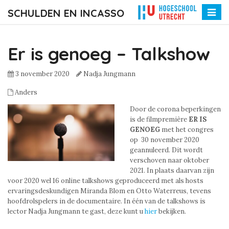
SCHULDEN EN INCASSO
Toggle
naviga
Er is genoeg – Talkshow
3 november 2020
Nadja Jungmann
Anders
Door de corona beperkingen
is de filmpremière
ER IS
GENOEG
met het congres
op 30 november 2020
geannuleerd. Dit wordt
verschoven naar oktober
2021. In plaats daarvan zijn
voor 2020 wel 16 online talkshows geproduceerd met als hosts
ervaringsdeskundigen Miranda Blom en Otto Waterreus, tevens
hoofdrolspelers in de documentaire. In één van de talkshows is
lector Nadja Jungmann te gast, deze kunt u
hier
bekijken.