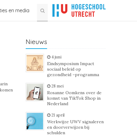
ties en media
Nieuws
4 juni
Eindsymposium Impact
sociaal beleid op
gezondheid –programma
arin
28 mei
inkomen
Rosanne Oomkens over de
komst van TikTok Shop in
Nederland
21 april
Werkwijze UWV signaleren
en doorverwijzen bij
schulden