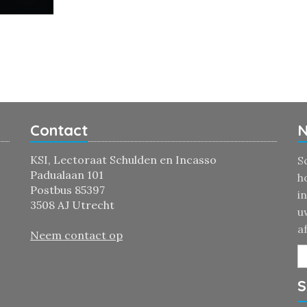
Contact
N
KSI, Lectoraat Schulden en Incasso
S
Padualaan 101
h
Postbus 85397
i
3508 AJ Utrecht
u
a
Neem contact op
S