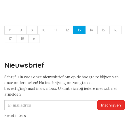
«
8
9
10
11
12
13
14
15
16
17
18
»
Nieuwsbrief
Schrijf u in voor onze nieuwsbrief om op de hoogte te blijven van
onze onderzoeken! Na inschrijving ontvangt u een
bevestigingsmail in uw inbox. U kunt zich bij iedere nieuwsbrief
afmelden.
Inschrijven
Reset filters