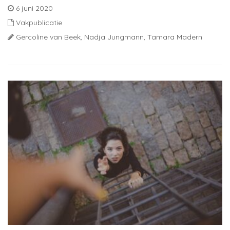
6 juni 2020
Vakpublicatie
Gercoline van Beek,
Nadja Jungmann,
Tamara Madern