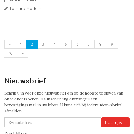
Artikel in media
Tamara Madern
«
1
2
3
4
5
6
7
8
9
10
»
Nieuwsbrief
Schrijf u in voor onze nieuwsbrief om op de hoogte te blijven van
onze onderzoeken! Na inschrijving ontvangt u een
bevestigingsmail in uw inbox. U kunt zich bij iedere nieuwsbrief
afmelden.
Inschrijven
Reset filters