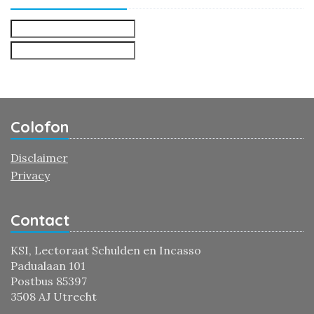
Colofon
Disclaimer
Privacy
Contact
KSI, Lectoraat Schulden en Incasso
Padualaan 101
Postbus 85397
3508 AJ Utrecht