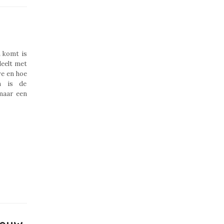
n komt is
deelt met
ve en hoe
n is de
maar een