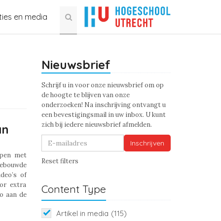
ties en media
Nieuwsbrief
Schrijf u in voor onze nieuwsbrief om op
de hoogte te blijven van onze
onderzoeken! Na inschrijving ontvangt u
een bevestigingsmail in uw inbox. U kunt
zich bij iedere nieuwsbrief afmelden.
an
Inschrijven
open met
Reset filters
gebouwde
deo’s of
or extra
Content Type
o aan de
Artikel in media
(115)