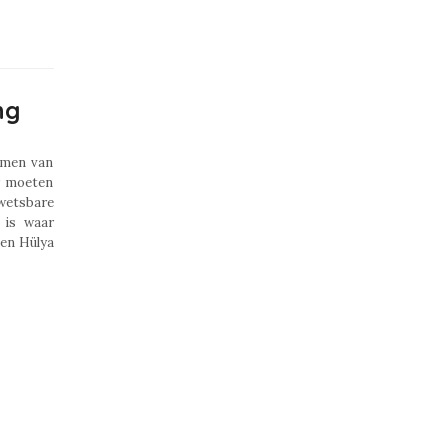
ng
omen van
r moeten
wetsbare
 is waar
 en Hülya