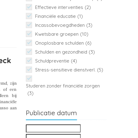
Effectieve interventies
(2)
Financiële educatie
(1)
Incassobevoegdheden
(3)
Kwetsbare groepen
(10)
Onoplosbare schulden
(6)
Schulden en gezondheid
(3)
eck
Schuldpreventie
(4)
Stress-sensitieve dienstverl.
(5)
md, zijn
Studeren zonder financiële zorgen
n of een
(3)
leen bij
inanciële
asso aan
Publicatie datum