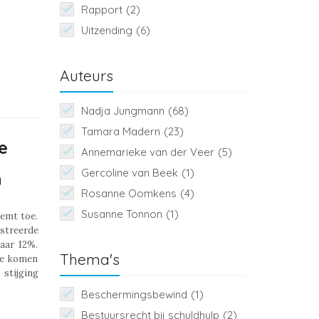
Rapport
(2)
Uitzending
(6)
Auteurs
Nadja Jungmann
(68)
Tamara Madern
(23)
e
Annemarieke van der Veer
(5)
Gercoline van Beek
(1)
n
Rosanne Oomkens
(4)
Susanne Tonnon
(1)
eemt toe.
streerde
aar 12%.
Thema's
te komen
stijging
Beschermingsbewind
(1)
Bestuursrecht bij schuldhulp
(2)