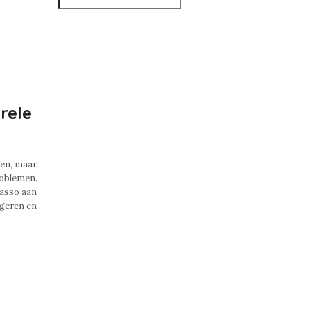
rele
ken, maar
roblemen.
casso aan
geren en