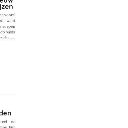
ieuw
jzen
mt vooral
nd, want
s roepen
 op basis
zicht …..
lden
reel en
gens hun