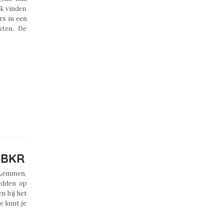
ok vinden
rs in een
sten. De
t BKR
 Lemmen,
rdden op
n bij het
e kunt je