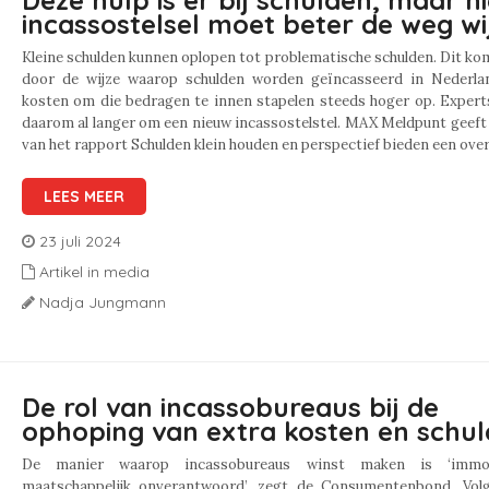
Deze hulp is er bij schulden, maar n
incassostelsel moet beter de weg wi
Kleine schulden kunnen oplopen tot problematische schulden. Dit ko
door de wijze waarop schulden worden geïncasseerd in Nederla
kosten om die bedragen te innen stapelen steeds hoger op. Expert
daarom al langer om een nieuw incassostelstel. MAX Meldpunt geeft
van het rapport Schulden klein houden en perspectief bieden een over
LEES MEER
23 juli 2024
Artikel in media
Nadja Jungmann
De rol van incassobureaus bij de
ophoping van extra kosten en schu
De manier waarop incassobureaus winst maken is ‘immo
maatschappelijk onverantwoord’, zegt de Consumentenbond. Vol