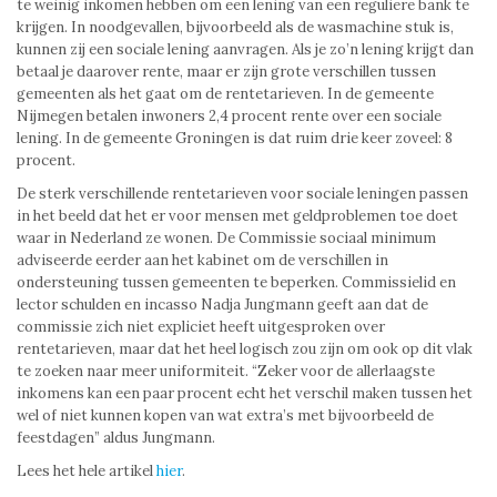
te weinig inkomen hebben om een lening van een reguliere bank te
krijgen. In noodgevallen, bijvoorbeeld als de wasmachine stuk is,
kunnen zij een sociale lening aanvragen. Als je zo’n lening krijgt dan
betaal je daarover rente, maar er zijn grote verschillen tussen
gemeenten als het gaat om de rentetarieven. In de gemeente
Nijmegen betalen inwoners 2,4 procent rente over een sociale
lening. In de gemeente Groningen is dat ruim drie keer zoveel: 8
procent.
De sterk verschillende rentetarieven voor sociale leningen passen
in het beeld dat het er voor mensen met geldproblemen toe doet
waar in Nederland ze wonen. De Commissie sociaal minimum
adviseerde eerder aan het kabinet om de verschillen in
ondersteuning tussen gemeenten te beperken. Commissielid en
lector schulden en incasso Nadja Jungmann geeft aan dat de
commissie zich niet expliciet heeft uitgesproken over
rentetarieven, maar dat het heel logisch zou zijn om ook op dit vlak
te zoeken naar meer uniformiteit. “Zeker voor de allerlaagste
inkomens kan een paar procent echt het verschil maken tussen het
wel of niet kunnen kopen van wat extra’s met bijvoorbeeld de
feestdagen” aldus Jungmann.
Lees het hele artikel
hier
.