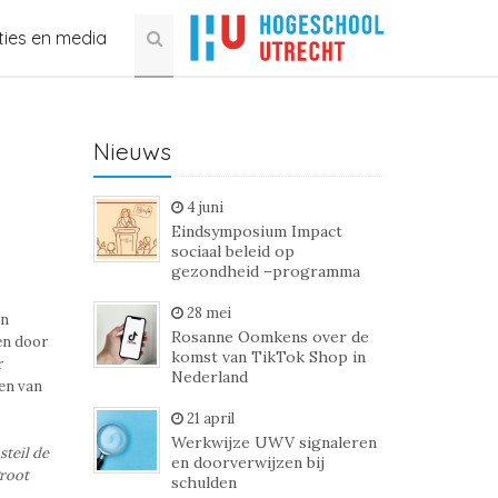
ties en media
Nieuws
4 juni
Eindsymposium Impact
sociaal beleid op
gezondheid –programma
28 mei
en
Rosanne Oomkens over de
en door
komst van TikTok Shop in
r
Nederland
en van
21 april
Werkwijze UWV signaleren
steil de
en doorverwijzen bij
groot
schulden