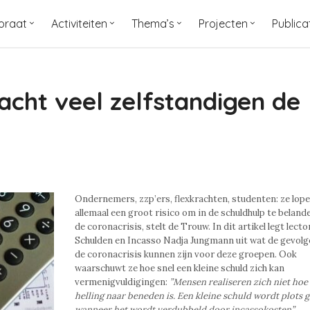
oraat
Activiteiten
Thema’s
Projecten
Publica
acht veel zelfstandigen de
Ondernemers, zzp’ers, flexkrachten, studenten: ze lop
allemaal een groot risico om in de schuldhulp te beland
de coronacrisis, stelt de Trouw. In dit artikel legt lecto
Schulden en Incasso Nadja Jungmann uit wat de gevolg
de coronacrisis kunnen zijn voor deze groepen. Ook
waarschuwt ze hoe snel een kleine schuld zich kan
vermenigvuldigingen:
”Mensen realiseren zich niet hoe 
helling naar beneden is. Een kleine schuld wordt plots 
wanneer het wordt verdubbeld door incassokosten”.