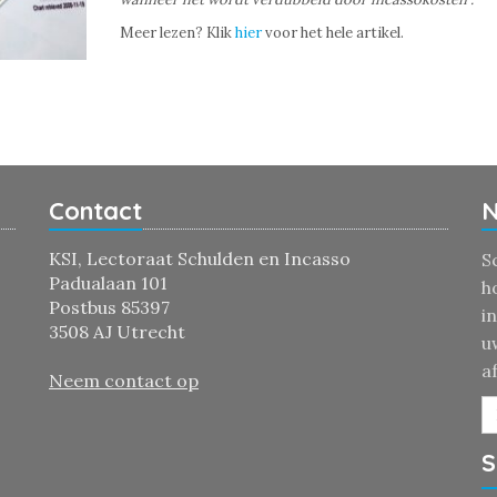
Meer lezen? Klik
hier
voor het hele artikel.
Contact
N
KSI, Lectoraat Schulden en Incasso
S
Padualaan 101
h
Postbus 85397
i
3508 AJ Utrecht
u
a
Neem contact op
S