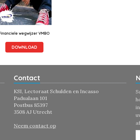
Financiele wegwijzer VMBO
DOWNLOAD
Contact
N
KSI, Lectoraat Schulden en Incasso
S
Padualaan 101
h
Postbus 85397
i
3508 AJ Utrecht
u
a
Neem contact op