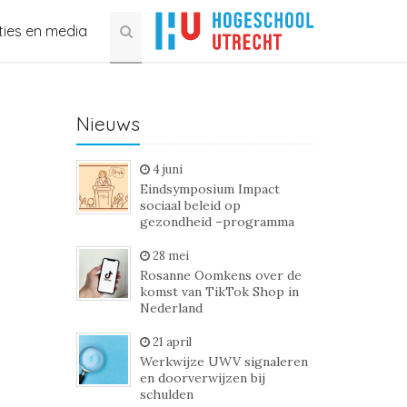
ties en media
Nieuws
4 juni
Eindsymposium Impact
sociaal beleid op
gezondheid –programma
28 mei
Rosanne Oomkens over de
komst van TikTok Shop in
Nederland
21 april
Werkwijze UWV signaleren
en doorverwijzen bij
schulden