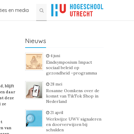
ties en media
Nieuws
4 juni
Eindsymposium Impact
sociaal beleid op
gezondheid –programma
28 mei
, blijft
Rosanne Oomkens over de
men daar
komst van TikTok Shop in
st deze
Nederland
 ze
21 april
Werkwijze UWV signaleren
et
en doorverwijzen bij
en van
schulden
seren