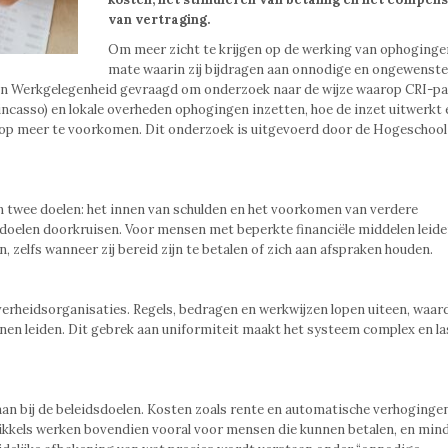
van vertraging.
Om meer zicht te krijgen op de werking van ophoginge
mate waarin zij bijdragen aan onnodige en ongewenste
 en Werkgelegenheid gevraagd om onderzoek naar de wijze waarop CRI-pa
incasso) en lokale overheden ophogingen inzetten, hoe de inzet uitwerkt
op meer te voorkomen. Dit onderzoek is uitgevoerd door de Hogeschool
en twee doelen: het innen van schulden en het voorkomen van verdere
doelen doorkruisen. Voor mensen met beperkte financiële middelen leide
 zelfs wanneer zij bereid zijn te betalen of zich aan afspraken houden.
erheidsorganisaties. Regels, bedragen en werkwijzen lopen uiteen, waar
nnen leiden. Dit gebrek aan uniformiteit maakt het systeem complex en la
aan bij de beleidsdoelen. Kosten zoals rente en automatische verhoging
ikkels werken bovendien vooral voor mensen die kunnen betalen, en min