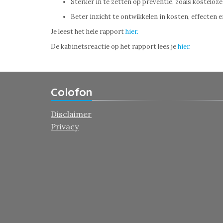
Sterker in te zetten op preventie, zoals kosteloz
Beter inzicht te ontwikkelen in kosten, effecten 
Je leest het hele rapport
hier.
De kabinetsreactie op het rapport lees je
hier
.
Colofon
Disclaimer
Privacy