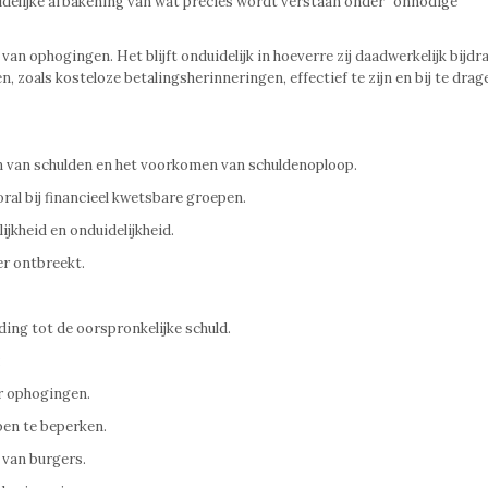
idelijke afbakening van wat precies wordt verstaan onder “onnodige
van ophogingen. Het blijft onduidelijk in hoeverre zij daadwerkelijk bijd
en, zoals kosteloze betalingsherinneringen, effectief te zijn en bij te dra
n van schulden en het voorkomen van schuldenoploop.
ral bij financieel kwetsbare groepen.
ijkheid en onduidelijkheid.
r ontbreekt.
ing tot de oorspronkelijke schuld.
:
or ophogingen.
pen te beperken.
 van burgers.