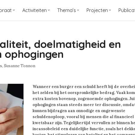
oraat
Activiteiten
Thema’s
Projecten
Publica
naliteit, doelmatigheid en
n ophogingen
s,
Susanne Tonnon
Wanneer een burger een schuld heeft bij de overheid
het zelden bij het oorspronkelijke bedrag. Vaak ko
extra kosten bovenop, zogenoemde ophogingen. Jui
ophogingen staan steeds meer ter discussie, omdat
kunnen bijdragen aan onnodige en ongewenste
schuldenoploop, vooral bij mensen die al financieel
kwetsbaar zijn. Tegelijkertijd vervullen ze binnen h
incassobeleid een duidelijke functie, zoals het dekk
kosten, het stimuleren van betaling en het compen