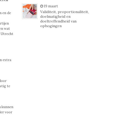
19 maart
Validiteit, proportionaliteit,
n en de
doelmatigheid en
doeltreffendheid van
rtijen
ophogingen
 en wat
 Utrecht
n extra
door
stig te
en kunnen
der voor