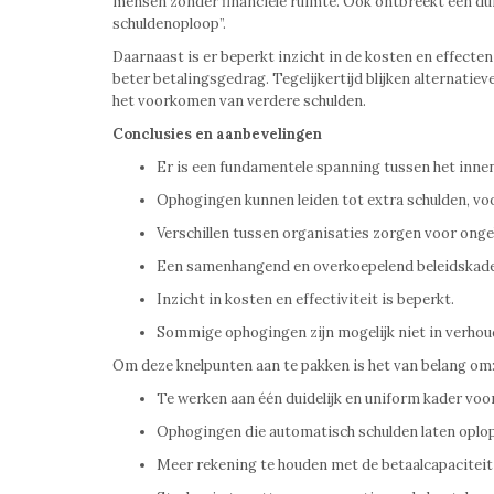
mensen zonder financiële ruimte. Ook ontbreekt een du
schuldenoploop”.
Daarnaast is er beperkt inzicht in de kosten en effecten 
beter betalingsgedrag. Tegelijkertijd blijken alternatiev
het voorkomen van verdere schulden.
Conclusies en aanbevelingen
Er is een fundamentele spanning tussen het inne
Ophogingen kunnen leiden tot extra schulden, voo
Verschillen tussen organisaties zorgen voor ongel
Een samenhangend en overkoepelend beleidskade
Inzicht in kosten en effectiviteit is beperkt.
Sommige ophogingen zijn mogelijk niet in verhoud
Om deze knelpunten aan te pakken is het van belang om
Te werken aan één duidelijk en uniform kader vo
Ophogingen die automatisch schulden laten oplo
Meer rekening te houden met de betaalcapaciteit