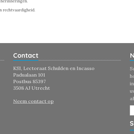
e herinneringen.
en rechtvaardigheid.
Contact
N
KSI, Lectoraat Schulden en Incasso
S
Padualaan 101
h
Postbus 85397
i
3508 AJ Utrecht
u
a
Neem contact op
S