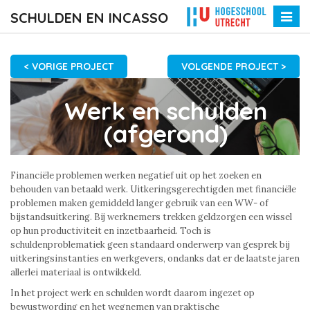
SCHULDEN EN INCASSO
Toggle
naviga
< VORIGE PROJECT
VOLGENDE PROJECT >
Werk en schulden
(afgerond)
Financiële problemen werken negatief uit op het zoeken en
behouden van betaald werk. Uitkeringsgerechtigden met financiële
problemen maken gemiddeld langer gebruik van een WW- of
bijstandsuitkering. Bij werknemers trekken geldzorgen een wissel
op hun productiviteit en inzetbaarheid. Toch is
schuldenproblematiek geen standaard onderwerp van gesprek bij
uitkeringsinstanties en werkgevers, ondanks dat er de laatste jaren
allerlei materiaal is ontwikkeld.
In het project werk en schulden wordt daarom ingezet op
bewustwording en het wegnemen van praktische