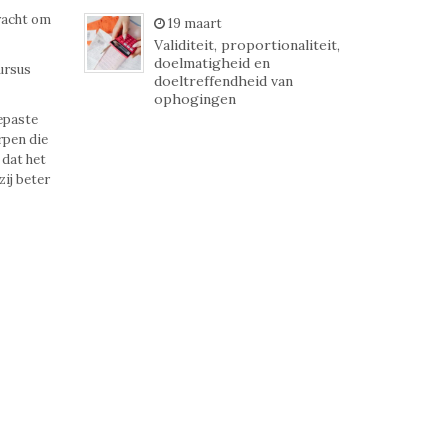
racht om
19 maart
Validiteit, proportionaliteit,
doelmatigheid en
ursus
doeltreffendheid van
ophogingen
epaste
rpen die
 dat het
zij beter