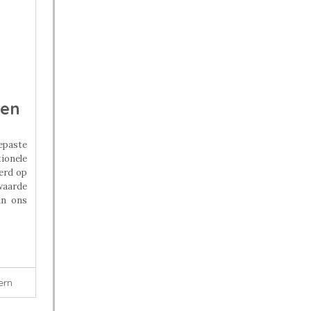
een
paste
ionele
erd op
waarde
in ons
ern