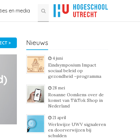
ties en media
Nieuws
CT >
4 juni
Eindsymposium Impact
sociaal beleid op
d)
gezondheid –programma
28 mei
Rosanne Oomkens over de
komst van TikTok Shop in
Nederland
21 april
Werkwijze UWV signaleren
en doorverwijzen bij
schulden