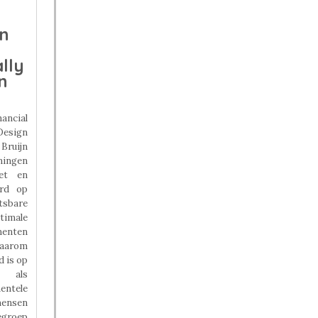
n
lly
n
ancial
Design
Bruijn
eningen
et en
erd op
tsbare
timale
menten
Daarom
d is op
 als
entele
mensen
egroep