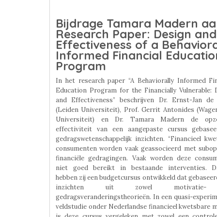
Bijdrage Tamara Madern aa
Research Paper: Design and
Effectiveness of a Behaviora
Informed Financial Educatio
Program
In het research paper “A Behaviorally Informed Fin
Education Program for the Financially Vulnerable: 
and Effectiveness” beschrijven Dr. Ernst-Jan de 
(Leiden Universiteit), Prof. Gerrit Antonides (Wag
Universiteit) en Dr. Tamara Madern de opz
effectiviteit van een aangepaste cursus gebase
gedragswetenschappelijk inzichten. “Financieel kwe
consumenten worden vaak geassocieerd met subop
financiële gedragingen. Vaak worden deze consu
niet goed bereikt in bestaande interventies. 
hebben zij een budgetcursus ontwikkeld dat gebaseer
inzichten uit zowel motivatie-
gedragsveranderingstheorieën. In een quasi-experim
veldstudie onder Nederlandse financieel kwetsbare 
is deze cursus vergeleken met zowel een control