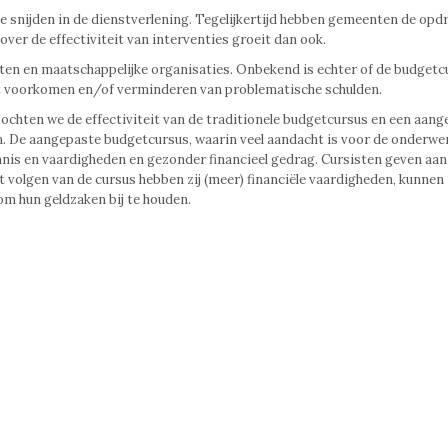
 snijden in de dienstverlening. Tegelijkertijd hebben gemeenten de opd
ver de effectiviteit van interventies groeit dan ook.
en en maatschappelijke organisaties. Onbekend is echter of de budgetc
et voorkomen en/of verminderen van problematische schulden.
hten we de effectiviteit van de traditionele budgetcursus en een aang
. De aangepaste budgetcursus, waarin veel aandacht is voor de onderwe
nnis en vaardigheden en gezonder financieel gedrag. Cursisten geven aan
 volgen van de cursus hebben zij (meer) financiële vaardigheden, kunnen 
om hun geldzaken bij te houden.