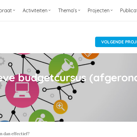
oraat
Activiteiten
Thema’s
Projecten
Publica
VOLGENDE PROJE
eve budgetcursus (afgeron
n dan effectief?