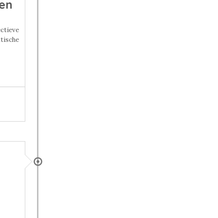
een
tieve
tische