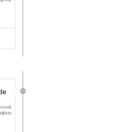
de
erzoek
rijkste