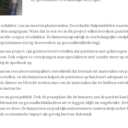
t schulden’ zou nu moeten plaatsvinden. Doordachte hulpmiddelen waarm
en aangegaan. Want dat is wat we in dit project willen bereiken: patiën
ciële zorgen of schulden. De huisartsenpraktijk is een belangrijke vindp
rgen kunnen stevig doorwerken op gezondheid(beleving).
an ons project zijn geïnterviewd vertellen dat patiënten met geldzorgen
ben. Ook volgen ze verwijzingen naar specialisten niet zonder meer op e
bij de apotheek op.
arom een interventiepakket ontwikkeld dat bestaat uit materialen om p
vertellen, en die huisartsen helpen de patiënten op hun beurt adequaat te
 in Almere en Utrecht werken mee om de materialen die we hebben ontwik
n instructie.
s nu geen publiek. Ook de praatplaat die de huisarts aan de patiënt kan 
lematiek en gezondheidsklachten uit te leggen, blijft nu ongebruikt. Het
aan we door. De huisartsen en praktijkondersteuners onderschrijven het 
 de economische impact als gevolg hiervan, helemáál.