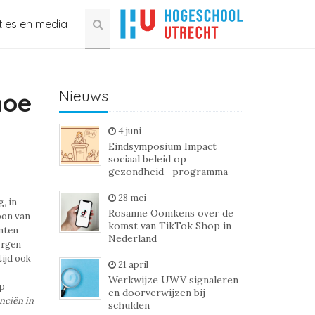
ties en media
Nieuws
hoe
4 juni
Eindsymposium Impact
sociaal beleid op
gezondheid –programma
28 mei
, in
Rosanne Oomkens over de
foon van
komst van TikTok Shop in
nten
Nederland
orgen
tijd ook
21 april
Werkwijze UWV signaleren
op
en doorverwijzen bij
nciën in
schulden