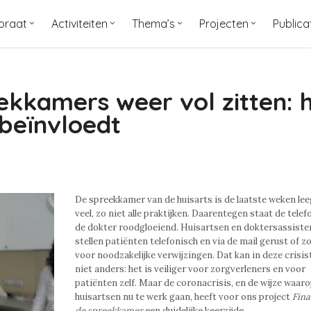
oraat
Activiteiten
Thema’s
Projecten
Publica
ekkamers weer vol zitten: 
 beïnvloedt
De spreekkamer van de huisarts is de laatste weken leeg
veel, zo niet alle praktijken. Daarentegen staat de tele
de dokter roodgloeiend. Huisartsen en doktersassiste
stellen patiënten telefonisch en via de mail gerust of z
voor noodzakelijke verwijzingen. Dat kan in deze crisis
niet anders: het is veiliger voor zorgverleners en voor
patiënten zelf. Maar de coronacrisis, en de wijze waar
huisartsen nu te werk gaan, heeft voor ons project
Fina
de spreekkamer
een duidelijke keerzijde.