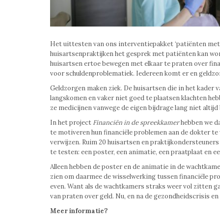
Het uittesten van ons interventiepakket ‘patiënten me
huisartsenpraktijken het gesprek met patiënten kan word
huisartsen ertoe bewegen met elkaar te praten over finan
voor schuldenproblematiek. Iedereen komt er en geldzo
Geldzorgen maken ziek. De huisartsen die in het kader v
langskomen en vaker niet goed te plaatsen klachten heb
ze medicijnen vanwege de eigen bijdrage lang niet altijd 
In het project
Financiën in de spreekkamer
hebben we da
te motiveren hun financiële problemen aan de dokter te 
verwijzen. Ruim 20 huisartsen en praktijkondersteuners
te testen: een poster, een animatie, een praatplaat en ee
Alleen hebben de poster en de animatie in de wachtkamer
zien om daarmee de wisselwerking tussen financiële prob
even. Want als de wachtkamers straks weer vol zitten g
van praten over geld. Nu, en na de gezondheidscrisis en
Meer informatie?