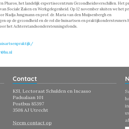
n Pharos, het landelijk expertisecentrum Gezondheidsverschillen. Het p
 van Sociale Zaken en Werkgelegenheid. Op 12 november sluiten we het pr
tor Nadja Jungmann en prof. dr. Maria van den Muijsenbergh en
n op de gezondheid en de rol die huisartsen en praktijkondersteuners h
door het Achterstandsondersteuningsfonds.
uisartsenpraktijk/
r@hu.nl
Contact
N
KSI, Lectoraat Schulden en Incasso
S
Padualaan 101
h
Postbus 85397
i
3508 AJ Utrecht
u
a
Neem contact op