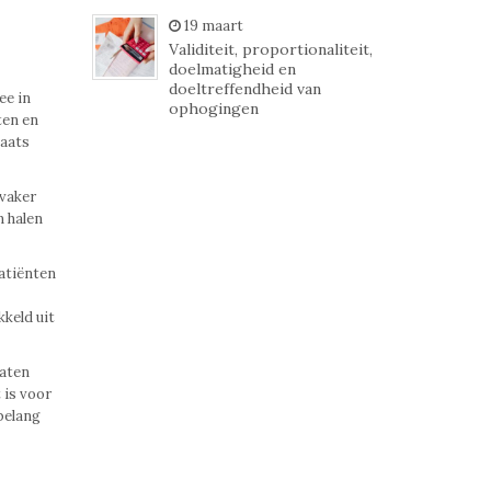
19 maart
Validiteit, proportionaliteit,
doelmatigheid en
doeltreffendheid van
ee in
ophogingen
ten en
laats
 vaker
n halen
atiënten
keld uit
laten
 is voor
belang