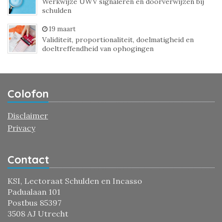
Werkwijze UWV signaleren en doorverwijzen bij
schulden
19 maart
Validiteit, proportionaliteit, doelmatigheid en
doeltreffendheid van ophogingen
Colofon
Disclaimer
Privacy
Contact
KSI, Lectoraat Schulden en Incasso
Padualaan 101
Postbus 85397
3508 AJ Utrecht