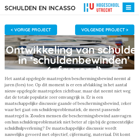
SCHULDEN EN INCASSO
Toggle
naviga
< VORIGE PROJECT
VOLGENDE PROJECT >
Ontwikkeling van schulde
in ‘schuldenbewinden’
(afgerond)
Het aantal opgelegde maatregelen beschermingsbewind neemt al
jaren (fors) toe. Op dit moment is er een afvlakking in het aantal
nieuw opgelegde maatregelen zichtbaar, maar dat neemt niet weg
dat de totale populatie zeer omvangrijk is. Er is een
maatschappelijke discussie gaande of beschermingsbewind, zeker
waar het gaat om schuldenproblematiek, de meest passende
maatregel is. Zouden mensen die beschermingsbewind aanvragen
om hun schuldenproblematiek niet beter af zijn bij de gemeentelijke
schuldhulpverlening? De maatschappelijke discussie wordt
nauwelijks gevoerd met objectief, cijfermatig, materiaal. Dit komt