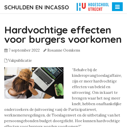
SCHULDEN EN INCASSO
Toggle
naviga
Hardvochtige effecten
voor burgers voorkomen
7 september 2022
Rosanne Oomkens
Vakpublicatie
“Behalve bij de
kinderopvangtoeslagaffaire,
zijn er meer hardvochtige
effecten van beleid en
uitvoering. Om in kaart te
brengen waar het nog meer
knelt, hebben onafhankelijke
onderzoekers de (uitvoering van) de Participatiewet,
werknemersregelingen, de Toeslagenwet en de uitbetaling van het
persoonsgebonden budget doorgelicht. Hoe kunnen hardvochtige
effecten voor burgers worden voorkomen?”