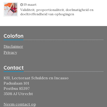
19 maart
Validiteit, proportionaliteit, doelmatigheid en
doeltreffendheid van ophogingen
Colofon
Disclaimer
Privacy
Contact
KSI, Lectoraat Schulden en Incasso
Padualaan 101
Postbus 85397
3508 AJ Utrecht
Neem contact op