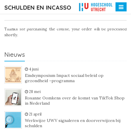
SCHULDEN EN INCASSO
Toggle
naviga
Bedankt voor uw aankoo
Thanks for purchasing the course, your order will be processed
shortly.
Nieuws
4 juni
Eindsymposium Impact sociaal beleid op
gezondheid –programma
28 mei
Rosanne Oomkens over de komst van TikTok Shop
in Nederland
21 april
Werkwijze UWV signaleren en doorverwijzen bij
schulden