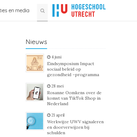
ties en media
Nieuws
4 juni
Eindsymposium Impact
sociaal beleid op
gezondheid –programma
28 mei
Rosanne Oomkens over de
komst van TikTok Shop in
Nederland
21 april
Werkwijze UWV signaleren
en doorverwijzen bij
schulden