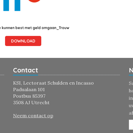
 kunnen best met geld omgaan_Trouw
DOWNLOAD
Contact
N
KSI, Lectoraat Schulden en Incasso
S
Padualaan 101
h
Postbus 85397
i
3508 AJ Utrecht
u
a
Neem contact op