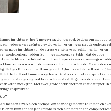
kamer inrichten en heeft me gevraagd onderzoek te doen om input op te
ers en medewerkers geïnterviewd over hun ervaringen met de oude spree
er, en na de inrichting van de stress-sensitieve spreekkamer, hun ervari
rs en medewerkers hadden. Sommige inwoners vertelden dat de oude
erkers dachten verschillend over de oude spreekkamers, sommigen hadd
 het bureau tussen hen en de inwoners de ruimte scheidde. Maar iedereen
ig. Het geeft meer een welkom-gevoel.” Aylin ervaart dat zelf ook regelm
“Ik heb het zelf ook kunnen vergelijken. De stress-sensitieve spreekkame
ig is, omdat er geen groot beeldscherm staat. Ik gebruik de andere kamer
aak willen meekijken. Met twee grote beeldschermen gaat dat fijner. In 
akingsgesprekken.”
tijk?
er. Veel mensen ervaren een drempel om naar de gemeente te komen en ove
 is er nu ruim een half jaar. Inwoners zien niet meteen een computersch