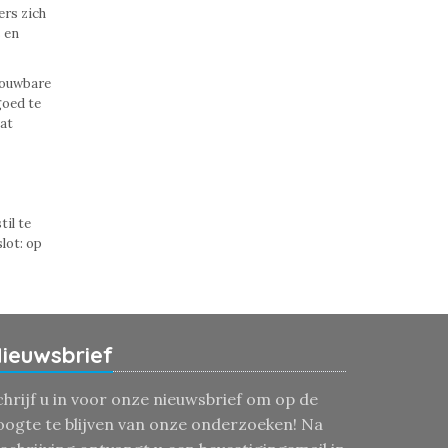
ers zich
s en
trouwbare
goed te
dat
il te
lot: op
ieuwsbrief
chrijf u in voor onze nieuwsbrief om op de
oogte te blijven van onze onderzoeken! Na