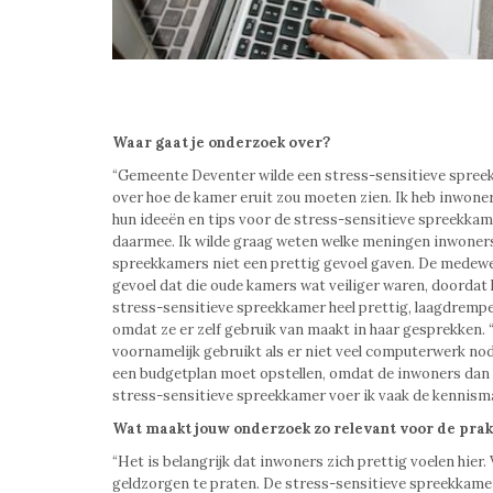
Waar gaat je onderzoek over?
“Gemeente Deventer wilde een stress-sensitieve spreek
over hoe de kamer eruit zou moeten zien. Ik heb inwon
hun ideeën en tips voor de stress-sensitieve spreekkam
daarmee. Ik wilde graag weten welke meningen inwone
spreekkamers niet een prettig gevoel gaven. De medew
gevoel dat die oude kamers wat veiliger waren, doordat
stress-sensitieve spreekkamer heel prettig, laagdrempel
omdat ze er zelf gebruik van maakt in haar gesprekken. 
voornamelijk gebruikt als er niet veel computerwerk nod
een budgetplan moet opstellen, omdat de inwoners dan v
stress-sensitieve spreekkamer voer ik vaak de kennism
Wat maakt jouw onderzoek zo relevant voor de prak
“Het is belangrijk dat inwoners zich prettig voelen hi
geldzorgen te praten. De stress-sensitieve spreekkamer