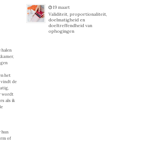
19 maart
Validiteit, proportionaliteit,
doelmatigheid en
doeltreffendheid van
ophogingen
 halen
kkamer,
ngen
en het
 vindt de
atig,
r wordt
s als ik
de
r hun
erm of