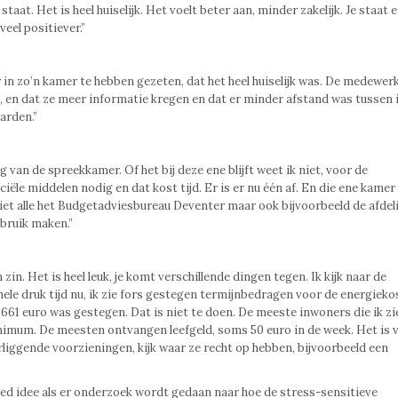
t. Het is heel huiselijk. Het voelt beter aan, minder zakelijk. Je staat e
veel positiever.”
r in zo’n kamer te hebben gezeten, dat het heel huiselijk was. De medewer
, en dat ze meer informatie kregen en dat er minder afstand was tussen
arden.”
van de spreekkamer. Of het bij deze ene blijft weet ik niet, voor de
ële middelen nodig en dat kost tijd. Er is er nu één af. En die ene kamer 
iet alle het Budgetadviesbureau Deventer maar ook bijvoorbeeld de afdel
bruik maken.”
in. Het is heel leuk, je komt verschillende dingen tegen. Ik kijk naar de
le druk tijd nu, ik zie fors gestegen termijnbedragen voor de energieko
61 euro was gestegen. Dat is niet te doen. De meeste inwoners die ik z
nimum. De meesten ontvangen leefgeld, soms 50 euro in de week. Het is 
rliggende voorzieningen, kijk waar ze recht op hebben, bijvoorbeeld een
goed idee als er onderzoek wordt gedaan naar hoe de stress-sensitieve