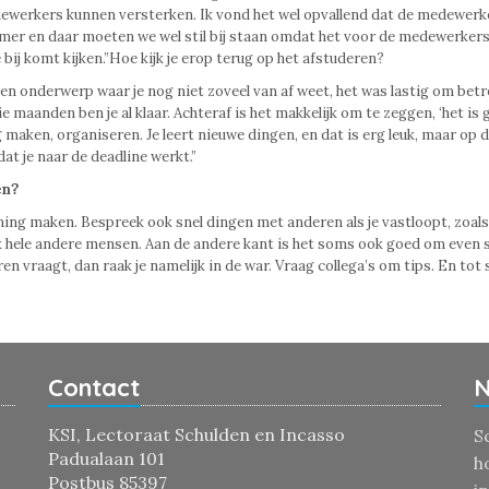
dewerkers kunnen versterken. Ik vond het wel opvallend dat de medewerk
kkamer en daar moeten we wel stil bij staan omdat het voor de medewerker
ij komt kijken.”Hoe kijk je erop terug op het afstuderen?
een onderwerp waar je nog niet zoveel van af weet, het was lastig om be
e maanden ben je al klaar. Achteraf is het makkelijk om te zeggen, ‘het is 
maken, organiseren. Je leert nieuwe dingen, en dat is erg leuk, maar op 
t je naar de deadline werkt.”
en?
ning maken. Bespreek ook snel dingen met anderen als je vastloopt, zoals
hele andere mensen. Aan de andere kant is het soms ook goed om even st
n vraagt, dan raak je namelijk in de war. Vraag collega’s om tips. En tot s
Contact
N
KSI, Lectoraat Schulden en Incasso
S
Padualaan 101
h
Postbus 85397