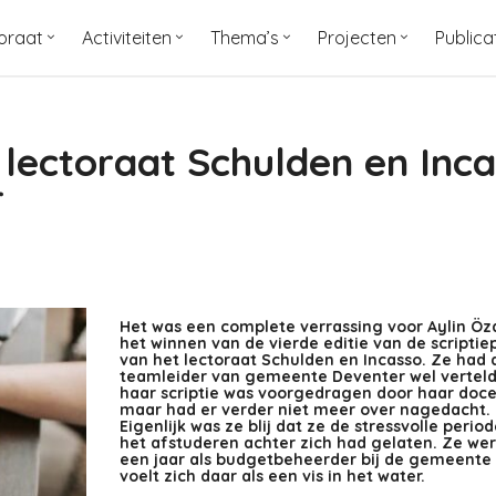
oraat
Activiteiten
Thema’s
Projecten
Publica
s lectoraat Schulden en Inc
r
Het was een complete verrassing voor Aylin Öz
het winnen van de vierde editie van de scriptiep
van het lectoraat Schulden en Incasso. Ze had 
teamleider van gemeente Deventer wel verteld
haar scriptie was voorgedragen door haar doce
maar had er verder niet meer over nagedacht.
Eigenlijk was ze blij dat ze de stressvolle perio
het afstuderen achter zich had gelaten. Ze wer
een jaar als budgetbeheerder bij de gemeente
voelt zich daar als een vis in het water.