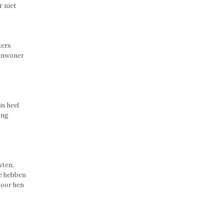
r niet
kers
 inwoner
is heel
ing
sten,
ie hebben
voor hen