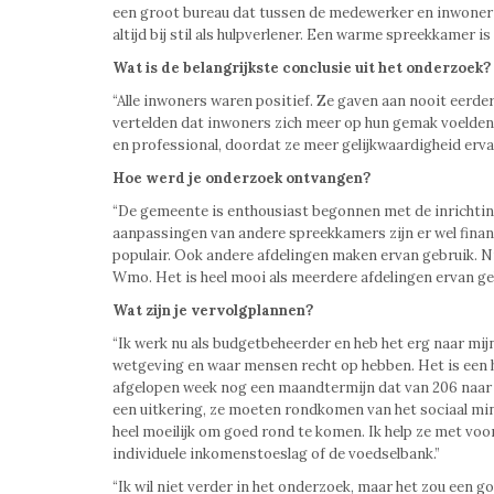
een groot bureau dat tussen de medewerker en inwoner staa
altijd bij stil als hulpverlener. Een warme spreekkamer is 
Wat is de belangrijkste conclusie uit het onderzoek?
“Alle inwoners waren positief. Ze gaven aan nooit eerde
vertelden dat inwoners zich meer op hun gemak voelden
en professional, doordat ze meer gelijkwaardigheid erva
Hoe werd je onderzoek ontvangen?
“De gemeente is enthousiast begonnen met de inrichting 
aanpassingen van andere spreekkamers zijn er wel financi
populair. Ook andere afdelingen maken ervan gebruik. N
Wmo. Het is heel mooi als meerdere afdelingen ervan ge
Wat zijn je vervolgplannen?
“Ik werk nu als budgetbeheerder en heb het erg naar mijn z
wetgeving en waar mensen recht op hebben. Het is een he
afgelopen week nog een maandtermijn dat van 206 naar 6
een uitkering, ze moeten rondkomen van het sociaal mi
heel moeilijk om goed rond te komen. Ik help ze met voo
individuele inkomenstoeslag of de voedselbank.”
“Ik wil niet verder in het onderzoek, maar het zou een 