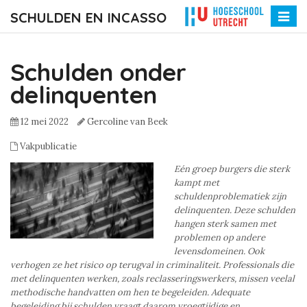
SCHULDEN EN INCASSO
Toggle
naviga
Schulden onder
delinquenten
12 mei 2022
Gercoline van Beek
Vakpublicatie
Eén groep burgers die sterk
kampt met
schuldenproblematiek zijn
delinquenten. Deze schulden
hangen sterk samen met
problemen op andere
levensdomeinen. Ook
verhogen ze het risico op terugval in criminaliteit. Professionals die
met delinquenten werken, zoals reclasseringswerkers, missen veelal
methodische handvatten om hen te begeleiden. Adequate
begeleiding bij schulden vraagt daarom vroegtijdige en