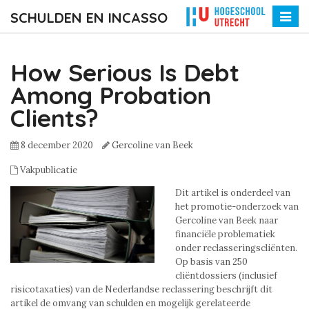
SCHULDEN EN INCASSO
Toggle
naviga
How Serious Is Debt
Among Probation
Clients?
8 december 2020
Gercoline van Beek
Vakpublicatie
Dit artikel is onderdeel van
het promotie-onderzoek van
Gercoline van Beek naar
financiële problematiek
onder reclasseringscliënten.
Op basis van 250
cliëntdossiers (inclusief
risicotaxaties) van de Nederlandse reclassering beschrijft dit
artikel de omvang van schulden en mogelijk gerelateerde