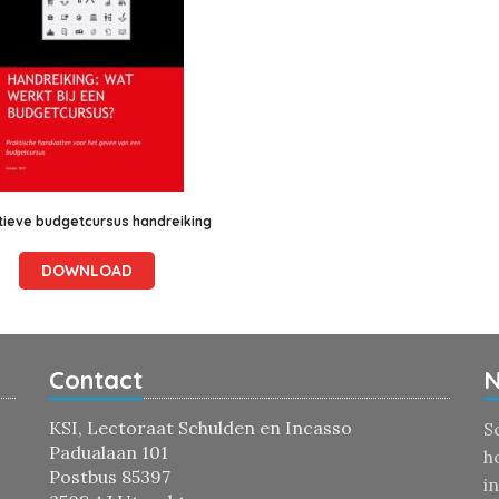
tieve budgetcursus handreiking
DOWNLOAD
Contact
N
KSI, Lectoraat Schulden en Incasso
S
Padualaan 101
h
Postbus 85397
i