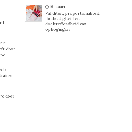
19 maart
Validiteit, proportionaliteit,
doelmatigheid en
rd
doeltreffendheid van
ophogingen
ële
eft: door
toe
erde
trainer
erd door