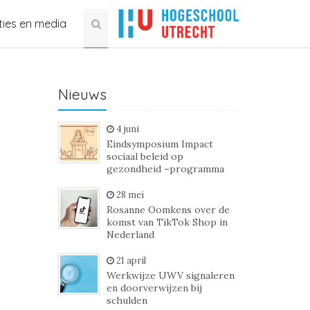
ties en media
Nieuws
4 juni
Eindsymposium Impact
sociaal beleid op
gezondheid –programma
28 mei
Rosanne Oomkens over de
komst van TikTok Shop in
Nederland
21 april
Werkwijze UWV signaleren
en doorverwijzen bij
schulden