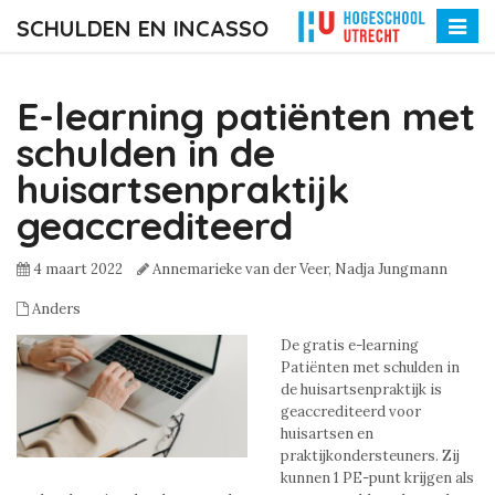
SCHULDEN EN INCASSO
Toggle
naviga
E-learning patiënten met
schulden in de
huisartsenpraktijk
geaccrediteerd
4 maart 2022
Annemarieke van der Veer,
Nadja Jungmann
Anders
De gratis e-learning
Patiënten met schulden in
de huisartsenpraktijk is
geaccrediteerd voor
huisartsen en
praktijkondersteuners. Zij
kunnen 1 PE-punt krijgen als