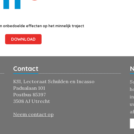
 onbedoelde effecten op het minnelijk traject
DOWNLOAD
Contact
N
KSI, Lectoraat Schulden en Incasso
S
Padualaan 101
h
Postbus 85397
i
3508 AJ Utrecht
u
a
Neem contact op