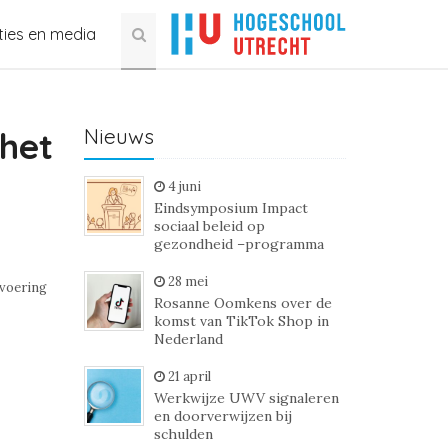
ties en media
Nieuws
het
4 juni
Eindsymposium Impact
sociaal beleid op
gezondheid –programma
28 mei
tvoering
Rosanne Oomkens over de
komst van TikTok Shop in
Nederland
21 april
Werkwijze UWV signaleren
en doorverwijzen bij
schulden