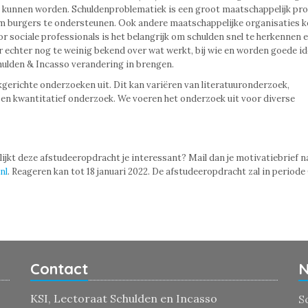
 kunnen worden. Schuldenproblematiek is een groot maatschappelijk pr
om burgers te ondersteunen. Ook andere maatschappelijke organisaties
 sociale professionals is het belangrijk om schulden snel te herkennen e
 echter nog te weinig bekend over wat werkt, bij wie en worden goede id
chulden & Incasso verandering in brengen.
kgerichte onderzoeken uit. Dit kan variëren van literatuuronderzoek,
 en kwantitatief onderzoek. We voeren het onderzoek uit voor diverse
lijkt deze afstudeeropdracht je interessant? Mail dan je motivatiebrief n
nl
. Reageren kan tot 18 januari 2022. De afstudeeropdracht zal in periode
Contact
N
KSI, Lectoraat Schulden en Incasso
S