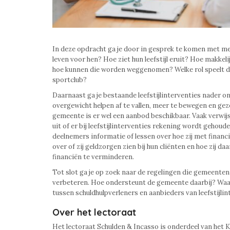
In deze opdracht ga je door in gesprek te komen met m
leven voor hen? Hoe ziet hun leefstijl eruit? Hoe makkeli
hoe kunnen die worden weggenomen? Welke rol speelt de 
sportclub?
Daarnaast ga je bestaande leefstijlinterventies nader o
overgewicht helpen af te vallen, meer te bewegen en gez
gemeente is er wel een aanbod beschikbaar. Vaak verwijst
uit of er bij leefstijlinterventies rekening wordt gehou
deelnemers informatie of lessen over hoe zij met financ
over of zij geldzorgen zien bij hun cliënten en hoe zij d
financiën te verminderen.
Tot slot ga je op zoek naar de regelingen die gemeenten 
verbeteren. Hoe ondersteunt de gemeente daarbij? Waar 
tussen schuldhulpverleners en aanbieders van leefstijli
Over het lectoraat
Het lectoraat Schulden & Incasso is onderdeel van het 