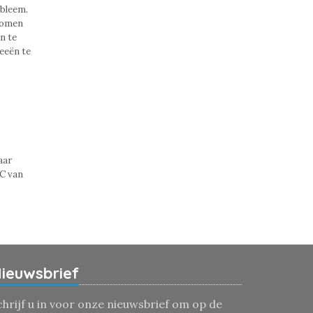
obleem.
 komen
n te
eeën te
aar
 C van
ieuwsbrief
chrijf u in voor onze nieuwsbrief om op de