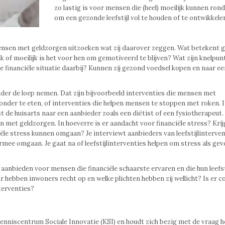
zo lastig is voor mensen die (heel) moeilijk kunnen ro
om een gezonde leefstijl vol te houden of te ontwikkele
ensen met geldzorgen uitzoeken wat zij daarover zeggen. Wat betekent 
jk of moeilijk is het voor hen om gemotiveerd te blijven? Wat zijn knelpun
financiële situatie daarbij? Kunnen zij gezond voedsel kopen en naar ee
nder de loep nemen. Dat zijn bijvoorbeeld interventies die mensen met
onder te eten, of interventies die helpen mensen te stoppen met roken. I
 de huisarts naar een aanbieder zoals een diëtist of een fysiotherapeut.
den met geldzorgen. In hoeverre is er aandacht voor financiële stress? Kri
iële stress kunnen omgaan? Je interviewt aanbieders van leefstijlinterve
aarmee omgaan. Je gaat na of leefstijlinterventies helpen om stress als gev
aanbieden voor mensen die financiële schaarste ervaren en die hun leefsti
hebben inwoners recht op en welke plichten hebben zij wellicht? Is er c
nterventies?
Kenniscentrum Sociale Innovatie (KSI) en houdt zich bezig met de vraag 