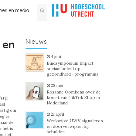
ties en media
Nieuws
 en
4 juni
Eindsymposium Impact
sociaal beleid op
gezondheid –programma
28 mei
Rosanne Oomkens over de
komst van TikTok Shop in
tijl
Nederland
eel
lastig om
21 april
eg te
Werkwijze UWV signaleren
naar de
en doorverwijzen bij
r het is
schulden
rom het