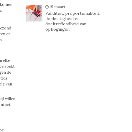
ndkomen
19 maart
n.
Validiteit, proportionaliteit,
doelmatigheid en
doeltreffendheid van
gezond
ophogingen
ten en
n
n elke
 Je zoekt
jgen de
nties
olg van
jl willen
ontact
hoe