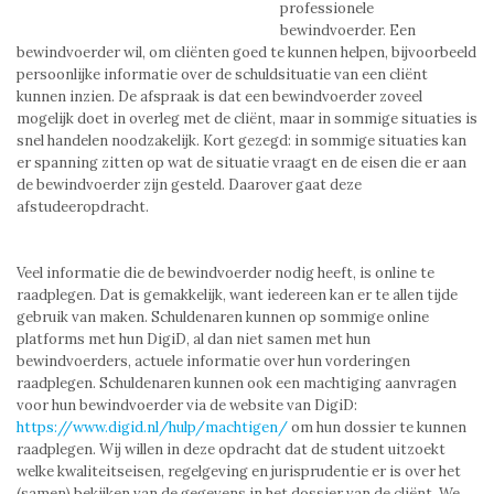
professionele
bewindvoerder. Een
bewindvoerder wil, om cliënten goed te kunnen helpen, bijvoorbeeld
persoonlijke informatie over de schuldsituatie van een cliënt
kunnen inzien. De afspraak is dat een bewindvoerder zoveel
mogelijk doet in overleg met de cliënt, maar in sommige situaties is
snel handelen noodzakelijk. Kort gezegd: in sommige situaties kan
er spanning zitten op wat de situatie vraagt en de eisen die er aan
de bewindvoerder zijn gesteld. Daarover gaat deze
afstudeeropdracht.
Veel informatie die de bewindvoerder nodig heeft, is online te
raadplegen. Dat is gemakkelijk, want iedereen kan er te allen tijde
gebruik van maken. Schuldenaren kunnen op sommige online
platforms met hun DigiD, al dan niet samen met hun
bewindvoerders, actuele informatie over hun vorderingen
raadplegen. Schuldenaren kunnen ook een machtiging aanvragen
voor hun bewindvoerder via de website van DigiD:
https://www.digid.nl/hulp/machtigen/
om hun dossier te kunnen
raadplegen. Wij willen in deze opdracht dat de student uitzoekt
welke kwaliteitseisen, regelgeving en jurisprudentie er is over het
(samen) bekijken van de gegevens in het dossier van de cliënt. We