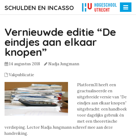
SCHULDEN EN INCASSO
Toggle
naviga
Vernieuwde editie “De
eindjes aan elkaar
knopen”
14 augustus 2018
Nadja Jungmann
Vakpublicatie
Platform31 heeft een
geactualiseerde en
uitgebreide versie van “De
eindjes aan elkaar knopen”
uitgebracht: een handboek
voor dagelijks gebruik én
met een theoretische
verdieping. Lector Nadja Jungmann schreef mee aan deze
handreiking.