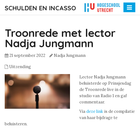
SCHULDEN EN INCASSO
Toggle
naviga
Troonrede met lector
Nadja Jungmann
21 september 2022
Nadja Jungmann
Uitzending
Lector Nadja Jungmann
beluisterde op Prinsjesdag
de Troonrede live in de
studio van Radio 1 en gaf
commentaar.
Via
deze link
is de compilatie
van haar bijdrage te
beluisteren.