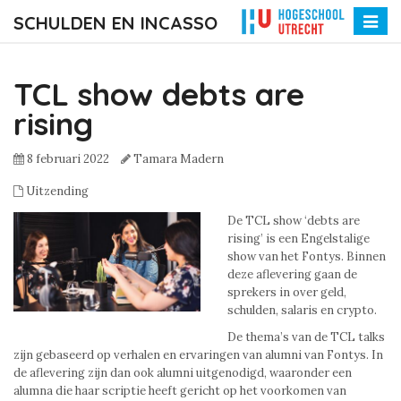
SCHULDEN EN INCASSO
Toggle
naviga
TCL show debts are
rising
8 februari 2022
Tamara Madern
Uitzending
De TCL show ‘debts are
rising’ is een Engelstalige
show van het Fontys. Binnen
deze aflevering gaan de
sprekers in over geld,
schulden, salaris en crypto.
De thema’s van de TCL talks
zijn gebaseerd op verhalen en ervaringen van alumni van Fontys. In
de aflevering zijn dan ook alumni uitgenodigd, waaronder een
alumna die haar scriptie heeft gericht op het voorkomen van