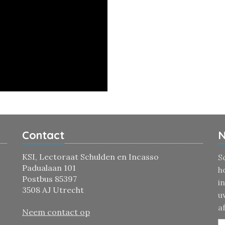
Contact
N
KSI, Lectoraat Schulden en Incasso
S
Padualaan 101
h
Postbus 85397
i
3508 AJ Utrecht
u
a
Neem contact op