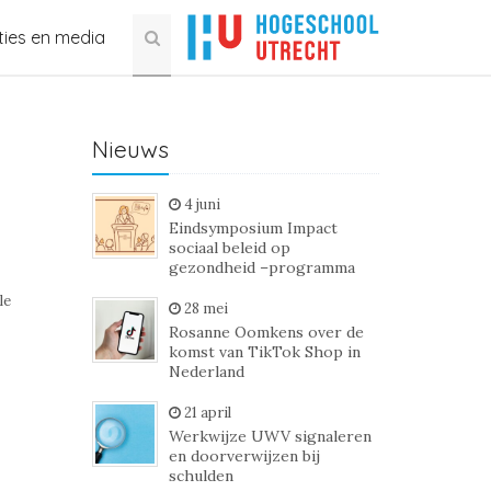
ties en media
Nieuws
4 juni
Eindsymposium Impact
sociaal beleid op
gezondheid –programma
le
28 mei
Rosanne Oomkens over de
komst van TikTok Shop in
Nederland
21 april
Werkwijze UWV signaleren
en doorverwijzen bij
schulden