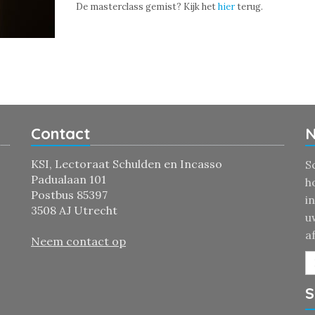
De masterclass gemist? Kijk het
hier
terug.
Contact
N
KSI, Lectoraat Schulden en Incasso
S
Padualaan 101
h
Postbus 85397
i
3508 AJ Utrecht
u
a
Neem contact op
S