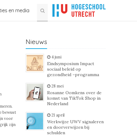
ties en media
Nieuws
4 juni
Eindsymposium Impact
sociaal beleid op
gezondheid –programma
28 mei
Rosanne Oomkens over de
n
komst van TikTok Shop in
Nederland
mmeren.
e bewust
21 april
jn voor
Werkwijze UWV signaleren
ijk zijn
en doorverwijzen bij
schulden