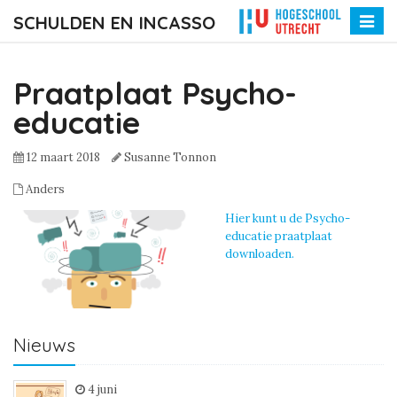
SCHULDEN EN INCASSO
Toggle
naviga
Praatplaat Psycho-
educatie
12 maart 2018
Susanne Tonnon
Anders
Hier kunt u de Psycho-
educatie praatplaat
downloaden.
Nieuws
4 juni