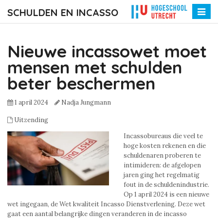
SCHULDEN EN INCASSO
Toggle
naviga
Nieuwe incassowet moet
mensen met schulden
beter beschermen
1 april 2024
Nadja Jungmann
Uitzending
Incassobureaus die veel te
hoge kosten rekenen en die
schuldenaren proberen te
intimideren: de afgelopen
jaren ging het regelmatig
fout in de schuldenindustrie.
Op 1 april 2024 is een nieuwe
wet ingegaan, de Wet kwaliteit Incasso Dienstverlening. Deze wet
gaat een aantal belangrijke dingen veranderen in de incasso