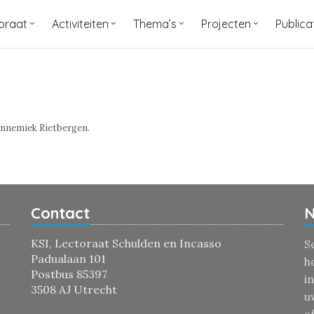
oraat
Activiteiten
Thema’s
Projecten
Publica
miek Rietbergen
Annemiek Rietbergen.
Contact
N
KSI, Lectoraat Schulden en Incasso
S
Padualaan 101
h
Postbus 85397
i
3508 AJ Utrecht
u