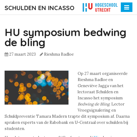
SCHULDEN EN INCASSO
Toggle
naviga
HU symposium bedwing
de bling
27 maart 2023
Rieshma Badloe
Op 27 maart organiseerde
Rieshma Badloe en
Geneviève Jagga van het
lectoraat Schulden en
Incasso het symposium
Bedwing de Bling
. Lector
Vroegsignalering en
Schuldpreventie Tamara Madern trapte dit symposium af. Daarna
spraken experts van de Rabobank en U-Centraal over schulden bij
studenten.