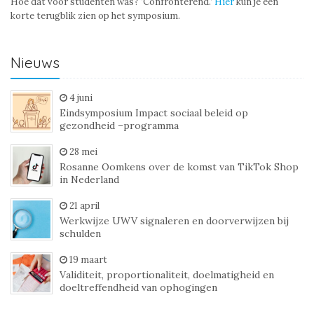
Hoe dat voor studenten was? ‘Confronterend.’
Hier
kun je een
korte terugblik zien op het symposium.
Nieuws
4 juni
Eindsymposium Impact sociaal beleid op
gezondheid –programma
28 mei
Rosanne Oomkens over de komst van TikTok Shop
in Nederland
21 april
Werkwijze UWV signaleren en doorverwijzen bij
schulden
19 maart
Validiteit, proportionaliteit, doelmatigheid en
doeltreffendheid van ophogingen