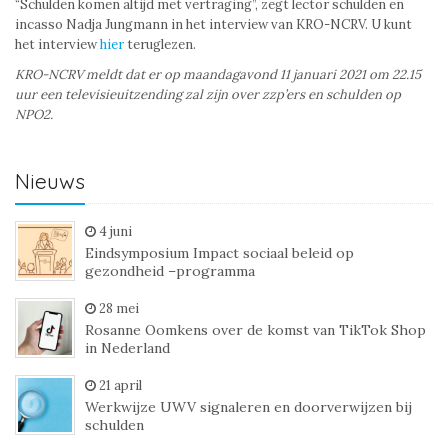
“Schulden komen altijd met vertraging”, zegt lector schulden en
incasso Nadja Jungmann in het interview van KRO-NCRV. U kunt
het interview
hier
teruglezen.
KRO-NCRV meldt dat er op maandagavond 11 januari 2021 om 22.15
uur een televisieuitzending zal zijn over zzp’ers en schulden op
NPO2.
Nieuws
4 juni
Eindsymposium Impact sociaal beleid op
gezondheid –programma
28 mei
Rosanne Oomkens over de komst van TikTok Shop
in Nederland
21 april
Werkwijze UWV signaleren en doorverwijzen bij
schulden