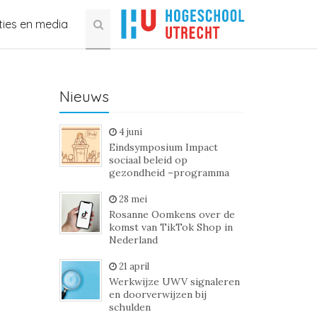
ties en media
Nieuws
4 juni
Eindsymposium Impact
sociaal beleid op
gezondheid –programma
28 mei
Rosanne Oomkens over de
komst van TikTok Shop in
Nederland
21 april
Werkwijze UWV signaleren
en doorverwijzen bij
schulden