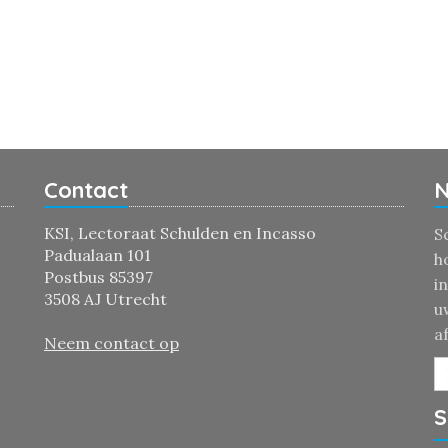
Contact
N
KSI, Lectoraat Schulden en Incasso
S
Padualaan 101
h
Postbus 85397
i
3508 AJ Utrecht
u
a
Neem contact op
S